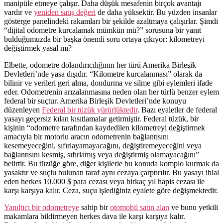
manipüle etmeye çalışır. Daha düşük mesafenin birçok avantajı
vardır ve
yeniden satış değeri
de daha yüksektir. Bu yüzden insanlar
gösterge panelindeki rakamları bir şekilde azaltmaya çalışırlar. Şimdi
“dijital odometre kurcalamak mümkün mü?” sorusuna bir yanıt
bulduğumuzda bir başka önemli soru ortaya çıkıyor: kilometreyi
değiştirmek yasal mı?
Elbette, odometre dolandırıcılığının her türü Amerika Birleşik
Devletleri’nde yasa dışıdır. “Kilometre kurcalanması” olarak da
bilinir ve verileri geri alma, dondurma ve silme gibi eylemleri ifade
eder. Odometrenin arızalanmasına neden olan her türlü benzer eylem
federal bir suçtur. Amerika Birleşik Devletleri’nde konuyu
düzenleyen
Federal bir tüzük yürürlüktedir
. Bazı eyaletler de federal
yasayı geçersiz kılan kısıtlamalar getirmiştir. Federal tüzük, bir
kişinin “odometre tarafından kaydedilen kilometreyi değiştirmek
amacıyla bir motorlu aracın odometrenin bağlantısını
kesemeyeceğini, sıfırlayamayacağını, değiştiremeyeceğini veya
bağlantısını kesmiş, sıfırlamış veya değiştirmiş olamayacağını”
belirtir. Bu tüzüğe göre, diğer kişilerle bu konuda komplo kurmak da
yasaktır ve suçlu bulunan taraf aynı cezaya çarptırılır. Bu yasayı ihlal
eden herkes 10.000 $ para cezası veya birkaç yıl hapis cezası ile
karşı karşıya kalır. Ceza, suçu işlediğiniz eyalete göre değişmektedir.
Yanıltıcı bir odometreye
sahip bir
otomobil satın alan
ve bunu yetkili
makamlara bildirmeyen herkes dava ile karşı karşıya kalır.