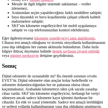
Mesafe ile ilgili bilgiler sistemde saklanmaz – veriler
izlenemez;
Aralarından seçim yapabileceğiniz farklı modüllere sahiptir;
Isıya dayanıklı ve hava koşullarında çalışan yüksek kaliteli
malzemelere sahiptir;
SKF’nin kilometre engelleyicileri bir mobil uygulamaya
sahiptir ve cep telefonunuzdan kontrol edebilirsiniz.
Eğer ilgileniyorsanız
kilometre engelleyiciyi satın alabilirsiniz
.
Cihazın test amaçlı olduğunu ve ücretsiz otoyollarda kullanılmasının
yasa dışı olduğunu her zaman aklınızda bulundurun. Daha fazla
bilgiye ihtiyaç duymanız halinde
destek sayfasını ziyaret edebilir
veya
müşteri merkeziyle
iletişime geçebilirsiniz.
Sonuç
Dijital odometre ile oynanabilir mi? Bu önemli sorunun cevabı
EVET’tir. Dijital odometre olan araçlar kolay hedeflerdir ve
odometre dolandırıcılığından her ne pahasına olursa olsun
kaçınmalısınız. Arabadaki kilometreyi silen çok sayıda yasadışı
cihaz vardır. SKF’nin kilometre engelleyicisi, herhangi bir veriyi
silmeyen ancak sadece kilometre kayıt işlemini durduran bir
cihazdır. En etik ve yasal yöntemdir. Sadece test amaçlı üretildiğini
ve serbest yollarda kullanılmasının yasa dışı olduğunu unutmayın.