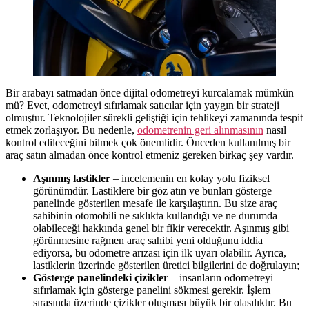
Bir arabayı satmadan önce dijital odometreyi kurcalamak mümkün
mü? Evet, odometreyi sıfırlamak satıcılar için yaygın bir strateji
olmuştur. Teknolojiler sürekli geliştiği için tehlikeyi zamanında tespit
etmek zorlaşıyor. Bu nedenle,
odometrenin geri alınmasının
nasıl
kontrol edileceğini bilmek çok önemlidir. Önceden kullanılmış bir
araç satın almadan önce kontrol etmeniz gereken birkaç şey vardır.
Aşınmış lastikler
– incelemenin en kolay yolu fiziksel
görünümdür. Lastiklere bir göz atın ve bunları gösterge
panelinde gösterilen mesafe ile karşılaştırın. Bu size araç
sahibinin otomobili ne sıklıkta kullandığı ve ne durumda
olabileceği hakkında genel bir fikir verecektir. Aşınmış gibi
görünmesine rağmen araç sahibi yeni olduğunu iddia
ediyorsa, bu odometre arızası için ilk uyarı olabilir. Ayrıca,
lastiklerin üzerinde gösterilen üretici bilgilerini de doğrulayın;
Gösterge panelindeki
çizikler
– insanların odometreyi
sıfırlamak için gösterge panelini sökmesi gerekir. İşlem
sırasında üzerinde çizikler oluşması büyük bir olasılıktır. Bu