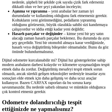
nedenle, şüpheli bir şekilde çok sayıda çizik fark ederseniz
dikkatli olun ve her şeyi yakından inceleyin;
Aşınma ve yıpranma
– yeni arabalar her zaman iyi
durumdadır ve kullanılmış olduğunu fark etmemeniz gerekir.
Koltukların yeni görünmediğini, pedalların yıpranmış
olduğunu görürseniz, büyük olasılıkla sahibi sizi kandırmaya
çalışıyordur ve iddia ettiği kadar yeni değildir;
Hasarlı parçalar ve değişimler
– kimse yeni bir şey satın
alacağı zaman hasarlı parçalar beklemez. Bu durumda da aynı
şey geçerlidir. Yeni bir otomobil almaya karar verdiğinizde,
hasarlı veya değiştirilmiş bileşenler olmamalıdır. Bunu da göz
önünde bulundurmalısınız.
Dijital odometre kurcalanabilir mi? Dijital hız göstergelerine sahip
modern arabaların darbesi kolaydır ve kilometre uyuşmazlığını tespit
etmek daha da zordur. Değiştirilmiş mesafeyi tespit etmek sorun
olmazdı, ancak sürekli gelişen teknolojiler nedeniyle insanlar aynı
sonuçları elde etmek için daha gelişmiş ve daha ucuz araçlar
kullanıyor. Bazen CARFAX raporları da bu soruna karşı
savunmasızdır. Bu nedenle sabırlı olmanız ve mümkün olduğunca
çok kontrol etmeniz gerekir.
Odometre dolandırıcılığı tespit
ettiğinizde ne yapmalısınız?