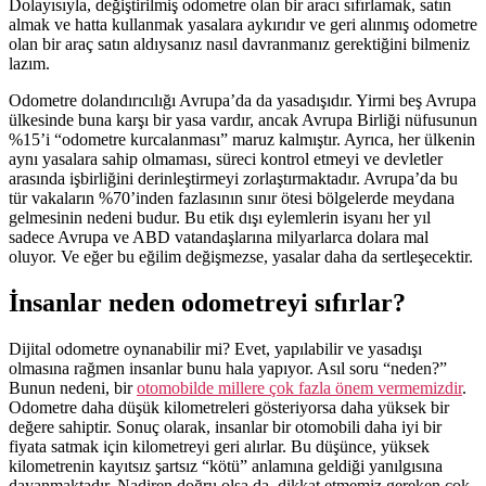
Dolayısıyla, değiştirilmiş odometre olan bir aracı sıfırlamak, satın
almak ve hatta kullanmak yasalara aykırıdır ve geri alınmış odometre
olan bir araç satın aldıysanız nasıl davranmanız gerektiğini bilmeniz
lazım.
Odometre dolandırıcılığı Avrupa’da da yasadışıdır. Yirmi beş Avrupa
ülkesinde buna karşı bir yasa vardır, ancak Avrupa Birliği nüfusunun
%15’i “odometre kurcalanması” maruz kalmıştır. Ayrıca, her ülkenin
aynı yasalara sahip olmaması, süreci kontrol etmeyi ve devletler
arasında işbirliğini derinleştirmeyi zorlaştırmaktadır. Avrupa’da bu
tür vakaların %70’inden fazlasının sınır ötesi bölgelerde meydana
gelmesinin nedeni budur. Bu etik dışı eylemlerin isyanı her yıl
sadece Avrupa ve ABD vatandaşlarına milyarlarca dolara mal
oluyor. Ve eğer bu eğilim değişmezse, yasalar daha da sertleşecektir.
İnsanlar neden odometreyi sıfırlar?
Dijital odometre oynanabilir mi? Evet, yapılabilir ve yasadışı
olmasına rağmen insanlar bunu hala yapıyor. Asıl soru “neden?”
Bunun nedeni, bir
otomobilde millere çok fazla önem vermemizdir
.
Odometre daha düşük kilometreleri gösteriyorsa daha yüksek bir
değere sahiptir. Sonuç olarak, insanlar bir otomobili daha iyi bir
fiyata satmak için kilometreyi geri alırlar. Bu düşünce, yüksek
kilometrenin kayıtsız şartsız “kötü” anlamına geldiği yanılgısına
dayanmaktadır. Nadiren doğru olsa da, dikkat etmemiz gereken çok