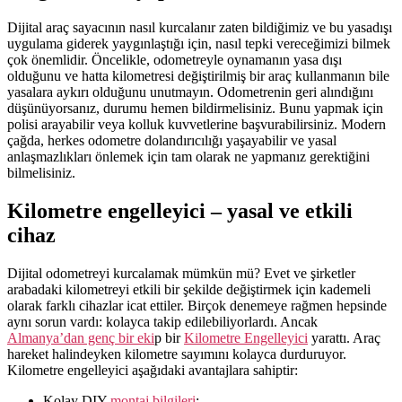
Dijital araç sayacının nasıl kurcalanır zaten bildiğimiz ve bu yasadışı
uygulama giderek yaygınlaştığı için, nasıl tepki vereceğimizi bilmek
çok önemlidir. Öncelikle, odometreyle oynamanın yasa dışı
olduğunu ve hatta kilometresi değiştirilmiş bir araç kullanmanın bile
yasalara aykırı olduğunu unutmayın. Odometrenin geri alındığını
düşünüyorsanız, durumu hemen bildirmelisiniz. Bunu yapmak için
polisi arayabilir veya kolluk kuvvetlerine başvurabilirsiniz. Modern
çağda, herkes odometre dolandırıcılığı yaşayabilir ve yasal
anlaşmazlıkları önlemek için tam olarak ne yapmanız gerektiğini
bilmelisiniz.
Kilometre engelleyici – yasal ve etkili
cihaz
Dijital odometreyi kurcalamak mümkün mü? Evet ve şirketler
arabadaki kilometreyi etkili bir şekilde değiştirmek için kademeli
olarak farklı cihazlar icat ettiler. Birçok denemeye rağmen hepsinde
aynı sorun vardı: kolayca takip edilebiliyorlardı. Ancak
Almanya’dan genç bir eki
p bir
Kilometre Engelleyici
yarattı. Araç
hareket halindeyken kilometre sayımını kolayca durduruyor.
Kilometre engelleyici aşağıdaki avantajlara sahiptir:
Kolay DIY
montaj bilgileri
;