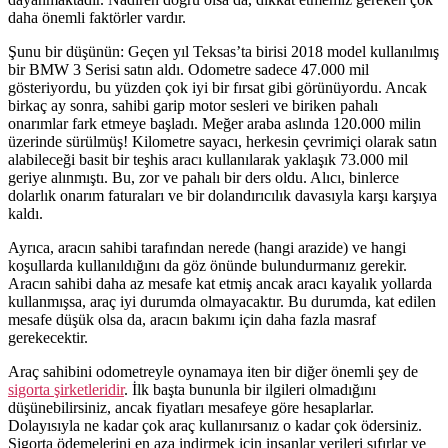
daha önemli faktörler vardır.
Şunu bir düşünün: Geçen yıl Teksas’ta birisi 2018 model kullanılmış
bir BMW 3 Serisi satın aldı. Odometre sadece 47.000 mil
gösteriyordu, bu yüzden çok iyi bir fırsat gibi görünüyordu. Ancak
birkaç ay sonra, sahibi garip motor sesleri ve biriken pahalı
onarımlar fark etmeye başladı. Meğer araba aslında 120.000 milin
üzerinde sürülmüş! Kilometre sayacı, herkesin çevrimiçi olarak satın
alabileceği basit bir teşhis aracı kullanılarak yaklaşık 73.000 mil
geriye alınmıştı. Bu, zor ve pahalı bir ders oldu. Alıcı, binlerce
dolarlık onarım faturaları ve bir dolandırıcılık davasıyla karşı karşıya
kaldı.
Ayrıca, aracın sahibi tarafından nerede (hangi arazide) ve hangi
koşullarda kullanıldığını da göz önünde bulundurmanız gerekir.
Aracın sahibi daha az mesafe kat etmiş ancak aracı kayalık yollarda
kullanmışsa, araç iyi durumda olmayacaktır. Bu durumda, kat edilen
mesafe düşük olsa da, aracın bakımı için daha fazla masraf
gerekecektir.
Araç sahibini odometreyle oynamaya iten bir diğer önemli şey de
sigorta şirketleridir
. İlk başta bununla bir ilgileri olmadığını
düşünebilirsiniz, ancak fiyatları mesafeye göre hesaplarlar.
Dolayısıyla ne kadar çok araç kullanırsanız o kadar çok ödersiniz.
Sigorta ödemelerini en aza indirmek için insanlar verileri sıfırlar ve