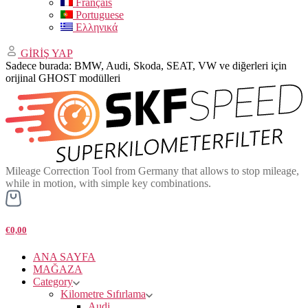
Français
Portuguese
Ελληνικά
GİRİŞ YAP
Sadece burada: BMW, Audi, Skoda, SEAT, VW ve diğerleri için
orijinal GHOST modülleri
Mileage Correction Tool from Germany that allows to stop mileage,
while in motion, with simple key combinations.
€0,00
ANA SAYFA
MAĞAZA
Category
Kilometre Sıfırlama
Audi