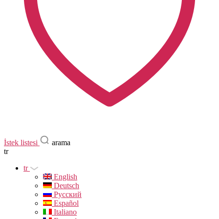
İstek listesi
arama
tr
tr
English
Deutsch
Русский
Español
Italiano