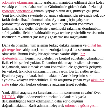
odometre okumasına
sahip arabaların manipüle edilmesi daha kolay
ve takip edilmesi daha zordur. Günümüzde giderek daha fazla kişi
gösterge panelindeki
rakamı yapay olarak değiştirmeye çalışıyor.
Yeni teknolojiler sayesinde bu amaca ulaşmak için piyasada pek çok
farklı türde cihaz bulunmaktadır. Aynı amaç için çalışırlar
(odometreyi değiştirmek) ancak, bunun için farklı yöntemler
kullanırlar. Bu aletler gösterge panelindeki rakamları dondurabilir,
sıfırlayabilir, silebilir, kaldırabilir veya tersine çevirebilir ve sistemin
istedikleri rakamları (mesafeyi) göstermesini sağlayabilir.
Daha da önemlisi, tüm işlemin birkaç dakika sürmesi ve
dijital hız
göstergesine
sahip araçların bu zorluğa karşı daha savunmasız
olmasıdır. Bunun kolay bir açıklaması vardır: dijital
hız
göstergelerinin
hemen görülebilen ve kontrol edilebilen çıkarılabilir
fiziksel bileşenleri yoktur. Dolandırıcılık amaçlı kişilerin sisteme
bağlanacak, onu kıracak ve tam kontrolünü ele geçirecek gelişmiş
bir yüksek teknoloji cihazına ihtiyacı vardır. Bu tür aletler uygun
fiyatlarla yaygın olarak bulunmaktadır. Ancak hepsinin sorunu
aynıdır – kolayca izlenebilirler. Hızlı araştırma yapan veya
akıllı bir
alete
sahip olan herkes odometre arızasını tespit edebilir.
Yani, dijital araç sayacı kurcalanabilir mi sorusunun cevabı? Evet.
NHTSA
, dijital odometrelerin mekanik olanlara kıyasla
değiştirildiğinde tespit edilmesinin daha zor olduğunu
doğrulamaktadır. Basit adımları izleyerek
odometre göstergesini