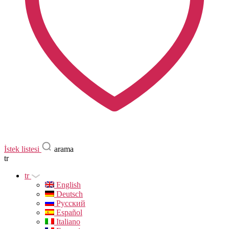
İstek listesi
arama
tr
tr
English
Deutsch
Русский
Español
Italiano