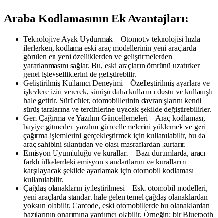
Araba Kodlamasının Ek Avantajları:
Teknolojiye Ayak Uydurmak – Otomotiv teknolojisi hızla
ilerlerken, kodlama eski araç modellerinin yeni araçlarda
görülen en yeni özelliklerden ve geliştirmelerden
yararlanmasını sağlar. Bu, eski araçların ömrünü uzatırken
genel işlevselliklerini de geliştirebilir.
Geliştirilmiş Kullanıcı Deneyimi – Özelleştirilmiş ayarlara ve
işlevlere izin vererek, sürüşü daha kullanıcı dostu ve kullanışlı
hale getirir. Sürücüler, otomobillerinin davranışlarını kendi
sürüş tarzlarına ve tercihlerine uyacak şekilde değiştirebilirler.
Geri Çağırma ve Yazılım Güncellemeleri – Araç kodlaması,
bayiye gitmeden yazılım güncellemelerini yüklemek ve geri
çağırma işlemlerini gerçekleştirmek için kullanılabilir, bu da
araç sahibini sıkıntıdan ve olası masraflardan kurtarır.
Emisyon Uyumluluğu ve kuralları – Bazı durumlarda, aracı
farklı ülkelerdeki emisyon standartlarını ve kurallarını
karşılayacak şekilde ayarlamak için otomobil kodlaması
kullanılabilir.
Çağdaş olanakların iyileştirilmesi – Eski otomobil modelleri,
yeni araçlarda standart hale gelen temel çağdaş olanaklardan
yoksun olabilir. Carcode, eski otomobillerde bu olanaklardan
bazılarının onarımına yardımcı olabilir. Örneğin: bir Bluetooth