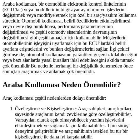
Araba kodlaması, bir otomobilin elektronik kontrol ünitelerinin
(ECU’lar) veya modüllerinin bilgisayar ayarlarını ve işlevlerini
değiştirmek veya modifiye etmek için özel bir araç/yazılım kullanma
sürecidir. Otomobil kodlaması, belirli özelliklerin etkinleştirilmesi
veya devre dışı bırakılması, performans parametrelerinin
değiştirilmesi ve çeşitli otomotiv sistemlerinin davranışının
değiştirilmesi gibi çeşitli amaçlar için kullanılabilir. Müşterilerin
otomobillerinin işleyişini uyarlamak için bu ECU’lardaki belirli
ayarlara erişmelerini ve bunları değiştirmelerini sağlar. İlgi çekici
görünse de, otomobil kodlamasının garantileri geçersiz kılabileceğini
veya bazı alanlarda yasal kuralları ihlal edebileceğini akılda tutmak
çok önemlidir.Bu nedenle herhangi bir değişiklik denemeden önce
sonuçları araştırmak ve anlamak çok önemlidir.
Araba Kodlaması Neden Önemlidir?
Araç kodlaması çeşitli nedenlerden dolayı önemlidir:
Özelleştirme ve Kişiselleştirme: Araç sahipleri, araç kodları
sayesinde araçlarını kendi zevklerine göre özelleştirebilirler.
Varsayılan olarak açık olmayabilecek yazılım işlevlerini
etkinleştirmek ve sağlamak için kullanabilirler. Tüm sürüş
deneyimi geliştirebilir ve araç sahibinin istekleri bu tür bir
kişiselleştirme ile daha iyi karşılanabilir.