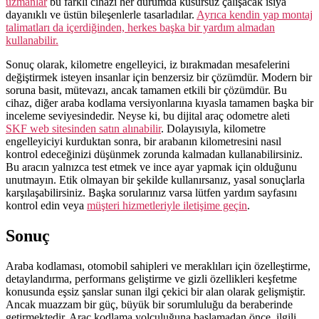
uzmanlar
bu farklı cihazı her durumda kusursuz çalışacak ısıya
dayanıklı ve üstün bileşenlerle tasarladılar.
Ayrıca kendin yap montaj
talimatları da içerdiğinden, herkes başka bir yardım almadan
kullanabilir.
Sonuç olarak, kilometre engelleyici, iz bırakmadan mesafelerini
değiştirmek isteyen insanlar için benzersiz bir çözümdür. Modern bir
soruna basit, mütevazı, ancak tamamen etkili bir çözümdür. Bu
cihaz, diğer araba kodlama versiyonlarına kıyasla tamamen başka bir
inceleme seviyesindedir. Neyse ki, bu dijital araç odometre aleti
SKF web sitesinden satın alınabilir
. Dolayısıyla, kilometre
engelleyiciyi kurduktan sonra, bir arabanın kilometresini nasıl
kontrol edeceğinizi düşünmek zorunda kalmadan kullanabilirsiniz.
Bu aracın yalnızca test etmek ve ince ayar yapmak için olduğunu
unutmayın. Etik olmayan bir şekilde kullanırsanız, yasal sonuçlarla
karşılaşabilirsiniz. Başka sorularınız varsa lütfen yardım sayfasını
kontrol edin veya
müşteri hizmetleriyle iletişime geçin
.
Sonuç
Araba kodlaması, otomobil sahipleri ve meraklıları için özelleştirme,
detaylandırma, performans geliştirme ve gizli özellikleri keşfetme
konusunda eşsiz şanslar sunan ilgi çekici bir alan olarak gelişmiştir.
Ancak muazzam bir güç, büyük bir sorumluluğu da beraberinde
getirmektedir. Araç kodlama yolculuğuna başlamadan önce, ilgili