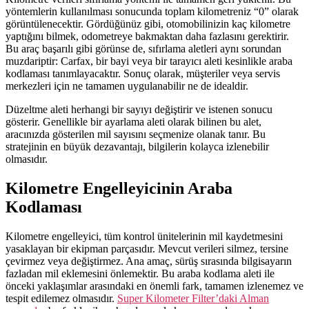
yöntemlerin kullanılması sonucunda toplam kilometreniz “0” olarak
görüntülenecektir. Gördüğünüz gibi, otomobilinizin kaç kilometre
yaptığını bilmek, odometreye bakmaktan daha fazlasını gerektirir.
Bu araç başarılı gibi görünse de, sıfırlama aletleri aynı sorundan
muzdariptir: Carfax, bir bayi veya bir tarayıcı aleti kesinlikle araba
kodlaması tanımlayacaktır. Sonuç olarak, müşteriler veya servis
merkezleri için ne tamamen uygulanabilir ne de idealdir.
Düzeltme aleti herhangi bir sayıyı değiştirir ve istenen sonucu
gösterir. Genellikle bir ayarlama aleti olarak bilinen bu alet,
aracınızda gösterilen mil sayısını seçmenize olanak tanır. Bu
stratejinin en büyük dezavantajı, bilgilerin kolayca izlenebilir
olmasıdır.
Kilometre Engelleyicinin Araba
Kodlaması
Kilometre engelleyici, tüm kontrol ünitelerinin mil kaydetmesini
yasaklayan bir ekipman parçasıdır. Mevcut verileri silmez, tersine
çevirmez veya değiştirmez. Ana amaç, sürüş sırasında bilgisayarın
fazladan mil eklemesini önlemektir. Bu araba kodlama aleti ile
önceki yaklaşımlar arasındaki en önemli fark, tamamen izlenemez ve
tespit edilemez olmasıdır.
Super Kilometer Filter’daki Alman