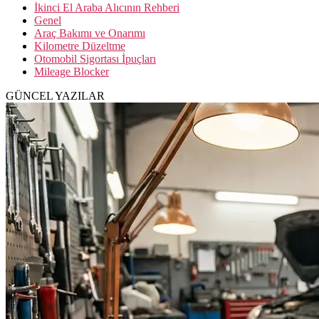
İkinci El Araba Alıcının Rehberi
Genel
Araç Bakımı ve Onarımı
Kilometre Düzeltme
Otomobil Sigortası İpuçları
Mileage Blocker
GÜNCEL YAZILAR