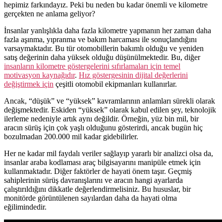
hepimiz farkındayız. Peki bu neden bu kadar önemli ve kilometre
gerçekten ne anlama geliyor?
İnsanlar yanlışlıkla daha fazla kilometre yapmanın her zaman daha
fazla aşınma, yıpranma ve bakım harcaması ile sonuçlandığını
varsaymaktadır. Bu tür otomobillerin bakımlı olduğu ve yeniden
satış değerinin daha yüksek olduğu düşünülmektedir. Bu, diğer
insanların kilometre göstergelerini sıfırlamaları için temel
motivasyon kaynağıdır
.
Hız göstergesinin dijital değerlerini
değiştirmek için
çeşitli otomobil ekipmanları kullanırlar.
Ancak, “düşük” ve “yüksek” kavramlarının anlamları sürekli olarak
değişmektedir. Eskiden “yüksek” olarak kabul edilen şey, teknolojik
ilerleme nedeniyle artık aynı değildir. Örneğin, yüz bin mil, bir
aracın sürüş için çok yaşlı olduğunu gösterirdi, ancak bugün hiç
bozulmadan 200.000 mil kadar gidebilirler.
Her ne kadar mil faydalı veriler sağlayıp yararlı bir analizci olsa da,
insanlar araba kodlaması araç bilgisayarını manipüle etmek için
kullanmaktadır. Diğer faktörler de hayati önem taşır. Geçmiş
sahiplerinin sürüş davranışlarını ve aracın hangi ayarlarda
çalıştırıldığını dikkatle değerlendirmelisiniz. Bu hususlar, bir
monitörde görüntülenen sayılardan daha da hayati olma
eğilimindedir.