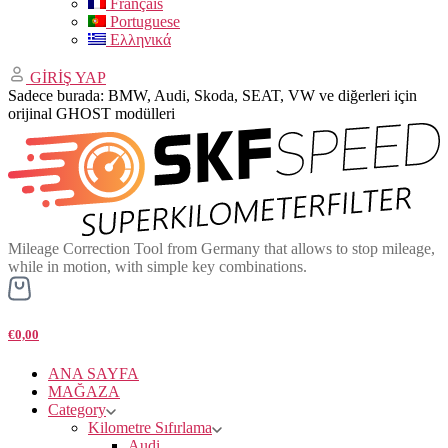
Français
Portuguese
Ελληνικά
GİRİŞ YAP
Sadece burada: BMW, Audi, Skoda, SEAT, VW ve diğerleri için
orijinal GHOST modülleri
Mileage Correction Tool from Germany that allows to stop mileage,
while in motion, with simple key combinations.
€0,00
ANA SAYFA
MAĞAZA
Category
Kilometre Sıfırlama
Audi