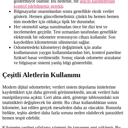
göstermiyor olabilir. Bu nedenle, bir
aracın kilometresini
kontrol edebilmeniz gerekir
.
Bilgisayarlar onarımlardan sonra genellikle eksik veriler
gösterir. Hemen güncellemelisiniz çünkü bu hemen hemen
tüm modeller için oldukça tipik bir durumdur.
Her otomobil satışa sunulmadan önce bir dizi test ve
incelemeden geçirilir. Test uzmanları tarafından genellikle
elektronik bir odometre restorasyon cihazı kullanılır. Son
kaydedilen kilometrenin silinmesini sağlar.
Odometredeki kilometreyi değiştirmek için araba
kodlamasının yaygın kullanımlarından biri, kontrol paneline
fiziksel hasar verilmesidir. Sonuç olarak odometre arızalanır
ve bilgisayar sistemi yanlış bilgi gösterebilir.
Çeşitli Aletlerin Kullanımı
Modern dijital odometreler, verileri sistem depolama ünitelerine
kaydettikleri için daha güvenli görünmektedir, ancak verileri hala
manipülasyona açıktır. Geri alma aleti, gösterge tablosundaki son
istatistikleri değiştirecek bir alettir. Bu cihaz kullanıldıktan sonra
kilometre, kat edilen gerçek mesafeden daha az olacaktır. Bununla
birlikte, teşhis aletleri daha fazla soruna neden olabilecek parazitleri
hemen tespit edebilir.
Kilometre verileri sıfırlama yöntemi ile tamamen geri yüklenir. Bu