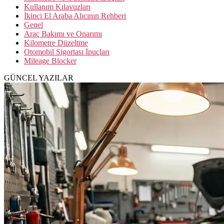
Kullanım Kılavuzları
İkinci El Araba Alıcının Rehberi
Genel
Araç Bakımı ve Onarımı
Kilometre Düzeltme
Otomobil Sigortası İpuçları
Mileage Blocker
GÜNCEL YAZILAR