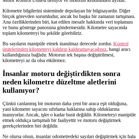
Motor Kontrol Ünitesi deniyor ve motorun kendisinden ayrıdır.
Kilometre bilgilerini sisteminde depolayan bir bilgisayardır. Diğer
birçok görevden sorumludur, ancak bu başka bir zamanın tartışması.
Ana özelliklerinden biri, kat edilen mesafe hakkında veri toplaması
ve bunu gösterge panosuna göndermesidir. Kilometre sayacında
toplam kilometreyi bu şekilde görebiliriz.
Bu sayıların manipüle etmek inanılmaz derecede zordur.
Kontrol
ünitelerinden kilometreyi kaldırıp kaldıramayacağınız
,
hangi aracı
kullandığınıza bağlıdır. Motorun tek başına değiştirilmesi,
kilometreyi az da olsa etkilemez.
İnsanlar motoru değiştirdikten sonra
neden kilometre düzeltme aletlerini
kullanıyor?
Çünkü canlanmış bir motorun daha yeni bir araca eşit olduğuna,
yani kilometre sayacını sıfırlama haklarına sahip olduklarına
inanıyorlar. Ancak, işler o kadar basit değildir. Kilometreyi manipüle
etmek oldukça tartışmalı bir faaliyettir ve motoru değiştirmek
gerekçelerinden biri değildir.
Ne olursa olsun, insanlar odometredeki sayıları değiştirmek için hala