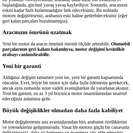
başladığında, gücünü yavaş yavaş kaybediyor. Sonunda, aracınızın
eskisi kadar hızlı hızlanmadığını fark edeceksiniz. Bu noktada
motoru değiştirirseniz, arabanızı eski haline getirebileceksiniz (eğer
geri kalan parçaları bozulmamışsa).
Aracınızın ömrünü uzatmak
Yeni bir motor da aracın ömrünü önemli ölçüde artırabilir.
Otomobil
parçalarının geri kalanı bakımlıysa, motor değişimi kesinlikle
arabayı canlandırabilir.
Yeni bir garanti
Aldığınız değişim tamamen yeni ise, yeni bir garanti kapsamında
olacaktır. Evet, böyle bir motor için daha fazla ödemeniz gerekecek,
ancak aynı zamanda uzun vadeli avantajlardan da yararlanacaksınız.
Yeni bir garanti, en az 3 yıl boyunca motor onarımlarından tasarruf
edeceğiniz anlamına gelir.
Büyük değişiklikler olmadan daha fazla kabiliyet
Motor değiştirmenin ana avantajlarından biri, arabanın özelliklerini
ve yeteneklerini geliştirmesidir. Vasat bir motoru güçlü bir canavarla
değiştirirseniz, daha iyi hızlanma ve inanılmaz güç elde edersiniz.