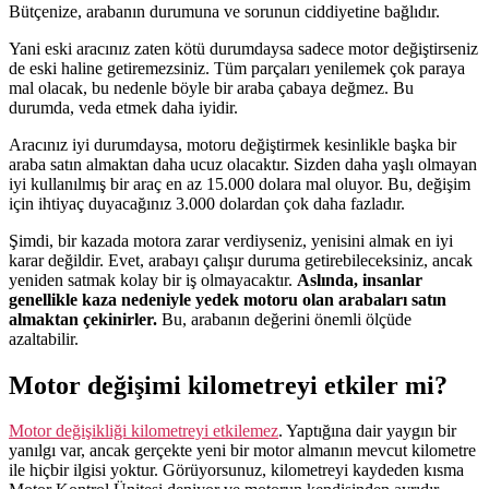
Bütçenize, arabanın durumuna ve sorunun ciddiyetine bağlıdır.
Yani eski aracınız zaten kötü durumdaysa sadece motor değiştirseniz
de eski haline getiremezsiniz. Tüm parçaları yenilemek çok paraya
mal olacak, bu nedenle böyle bir araba çabaya değmez. Bu
durumda, veda etmek daha iyidir.
Aracınız iyi durumdaysa, motoru değiştirmek kesinlikle başka bir
araba satın almaktan daha ucuz olacaktır. Sizden daha yaşlı olmayan
iyi kullanılmış bir araç en az 15.000 dolara mal oluyor. Bu, değişim
için ihtiyaç duyacağınız 3.000 dolardan çok daha fazladır.
Şimdi, bir kazada motora zarar verdiyseniz, yenisini almak en iyi
karar değildir. Evet, arabayı çalışır duruma getirebileceksiniz, ancak
yeniden satmak kolay bir iş olmayacaktır.
Aslında, insanlar
genellikle kaza nedeniyle yedek motoru olan arabaları satın
almaktan çekinirler.
Bu, arabanın değerini önemli ölçüde
azaltabilir.
Motor değişimi kilometreyi etkiler mi?
Motor değişikliği kilometreyi etkilemez
. Yaptığına dair yaygın bir
yanılgı var, ancak gerçekte yeni bir motor almanın mevcut kilometre
ile hiçbir ilgisi yoktur. Görüyorsunuz, kilometreyi kaydeden kısma