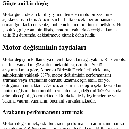
Güçte ani bir düşüş
Motor gücünde ani bir düşüş, muhtemelen motor arızasının en
açıklayıcı işaretidir. Aracınızın bir hafta önceki performansında
olmadığını fark ederseniz, muhtemelen motoru incelemelisiniz. Ne
yazık ki, güçte ani bir düşüş, motorun yakında öleceği anlamına
gelir. Bu durumda, değiştirmeye gitmek daha iyidir.
Motor değişiminin faydaları
Motor değişimi kullanıcıya önemli faydalar sağlayabilir. Riskleri olsa
da, bu avantajları göz ardı etmek oldukça zordur. Sektör
araştırmalarına göre, Amerika Birleşik Devletleri’ndeki araç
sahiplerinin yaklaşık %7’si motor değişiminin performansını
artırmak veya araçlarının ömrünü uzatmak için etkili bir yol
olduğuna inanmaktadır. Ayrıca, araştırmalar doğru şekilde yapılan
motor değişiminin otomobilin yeniden satış değerini %20’ye kadar
artırabileceğini göstermektedir. Bu da kalite iyileştirmelerine ve
bakıma yatırım yapmanın önemini vurgulamaktadır.
Arabanın performansını artırmak
Motoru değiştirmek, eski bir aracın performansını artırmanın harika
bir yoludur. Görüyorsunuz, arabanız daha fazla mil biriktirmeye