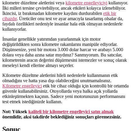
kilometre düzeltme aletlerini veya
kilometre engelleyiciyi
kullanıyor.
İlki milleri tersine çevirebiliyor, ancak etkileri kolayca izlenebiliyor.
İkincisi, iz bırakmadan kilometre kaydını durdurabilen
etik bir
cihazdır
. Üreticiler onu test ve ayar amacıyla tasarlamış olsalar da,
faydalı özellikleri nedeniyle insanlar hala etik olmayan nedenlerle
kullanıyorlar.
İnsanlar genellikle yatırımdan yararlanmak için motor
değiştirildikten sonra kilometre rakamlarını manipüle ediyorlar.
Düşünsenize, yeni bir motora 3.000 dolar harcar ve arabayı 5.000
dolara veya daha azına satar mıydınız? Sanmıyorum. Bu satıcılar,
kilometrenin aracın değerini düşürmesini istemezler ve sonuç olarak
meseleyi kendi ellerine almayı seçerler.
Kilometre düzeltme aletlerini hileli nedenlerle kullanmanın etik
olmadığını ve hatta yasa dışı olabileceğini unutmamalısınız.
Kilometre engelleyici
etik bir cihaz olduğu için kontrollü bir ortamda
güvenle kullanabilirsiniz. Otoyollarda veya halka açık yollarda
etkinleştirmekten kaçının. Sadece yeni motorunuzun performansını
test etmek istediğinizde kullanın.
Not: Yüksek
kaliteli bir kilometre engelleyici satın almak
önemlidir, aksi takdirde beklediğiniz sonuçları göremezsiniz.
Sonuç