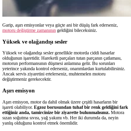
Garip, aşırı emisyonlar veya güçte ani bir düşüş fark ederseniz,
motoru değiştirme zamanının
geldiğini bileceksiniz.
Yüksek ve olağandışı sesler
Yüksek ve olağandışı sesler genellikle motorda ciddi hasarlar
olduğunun işaretidir. Hareketli parçaları tutan parçanın çatlaması,
motorun performansının düşmesi anlamına gelir. Bu sorunları
yeterince yakında kontrol ederseniz, onarımlardan kurtulabilirsiniz.
Ancak servis ziyaretini ertelerseniz, muhtemelen motoru
değiştirmeniz gerekecektir.
Aşırı emisyon
Aşırı emisyon, motor da dahil olmak üzere çeşitli hasarların bir
işareti olabiliyor.
Egzoz borusundan tuhaf bir renk geldiğini fark
ettiğiniz anda, tamircinize bir ziyarette bulunmalısınız.
Motora
sızan soğutma sıvısı, yağ yakımı vb. Her iki durumda da, neyin
yanlış olduğunu kontrol etmek önemlidir.