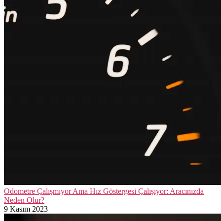
Odometre Çalışmıyor Ama Hız Göstergesi Çalışıyor: Aracınızda
Neden Olur?
9 Kasım 2023