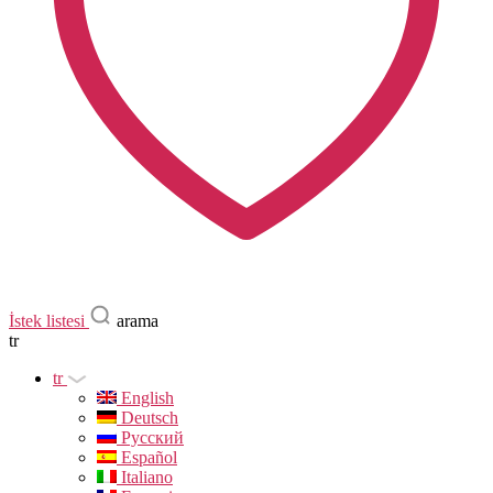
İstek listesi
arama
tr
tr
English
Deutsch
Русский
Español
Italiano