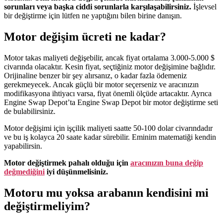
sorunları veya başka ciddi sorunlarla karşılaşabilirsiniz.
İşlevsel
bir değiştirme için lütfen ne yaptığını bilen birine danışın.
Motor değişim ücreti ne kadar?
Motor takas maliyeti değişebilir, ancak fiyat ortalama 3.000-5.000 $
civarında olacaktır. Kesin fiyat, seçtiğiniz motor değişimine bağlıdır.
Orijinaline benzer bir şey alırsanız, o kadar fazla ödemeniz
gerekmeyecek. Ancak güçlü bir motor seçerseniz ve aracınızın
modifikasyona ihtiyacı varsa, fiyat önemli ölçüde artacaktır. Ayrıca
Engine Swap Depot’ta
Engine Swap
Depot
bir motor değiştirme seti
de bulabilirsiniz.
Motor değişimi için işçilik maliyeti saatte 50-100 dolar civarındadır
ve bu iş kolayca 20 saate kadar sürebilir. Eminim matematiği kendin
yapabilirsin.
Motor değiştirmek pahalı olduğu için
aracınızın buna değip
değmediğini
iyi düşünmelisiniz.
Motoru mu yoksa arabanın kendisini mi
değiştirmeliyim?