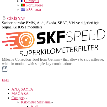
Français
Portuguese
Ελληνικά
GİRİŞ YAP
Sadece burada: BMW, Audi, Skoda, SEAT, VW ve diğerleri için
orijinal GHOST modülleri
Mileage Correction Tool from Germany that allows to stop mileage,
while in motion, with simple key combinations.
€0,00
ANA SAYFA
MAĞAZA
Category
Kilometre Sıfırlama
Audi