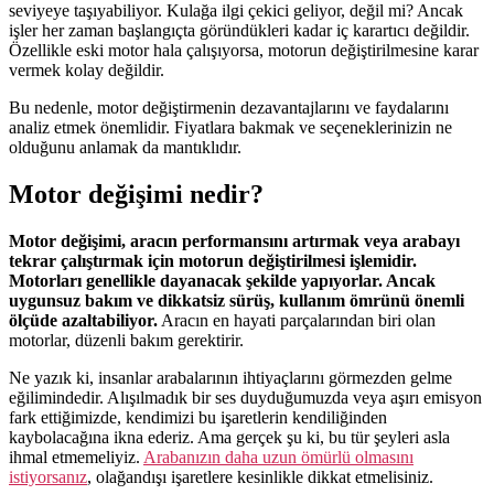
seviyeye taşıyabiliyor. Kulağa ilgi çekici geliyor, değil mi? Ancak
işler her zaman başlangıçta göründükleri kadar iç karartıcı değildir.
Özellikle eski motor hala çalışıyorsa, motorun değiştirilmesine karar
vermek kolay değildir.
Bu nedenle, motor değiştirmenin dezavantajlarını ve faydalarını
analiz etmek önemlidir. Fiyatlara bakmak ve seçeneklerinizin ne
olduğunu anlamak da mantıklıdır.
Motor değişimi nedir?
Motor değişimi, aracın performansını artırmak veya arabayı
tekrar çalıştırmak için motorun değiştirilmesi işlemidir.
Motorları genellikle dayanacak şekilde yapıyorlar. Ancak
uygunsuz bakım ve dikkatsiz sürüş, kullanım ömrünü önemli
ölçüde azaltabiliyor.
Aracın en hayati parçalarından biri olan
motorlar, düzenli bakım gerektirir.
Ne yazık ki, insanlar arabalarının ihtiyaçlarını görmezden gelme
eğilimindedir. Alışılmadık bir ses duyduğumuzda veya aşırı emisyon
fark ettiğimizde, kendimizi bu işaretlerin kendiliğinden
kaybolacağına ikna ederiz. Ama gerçek şu ki, bu tür şeyleri asla
ihmal etmemeliyiz.
Arabanızın daha uzun ömürlü olmasını
istiyorsanız
,
olağandışı işaretlere kesinlikle dikkat etmelisiniz.