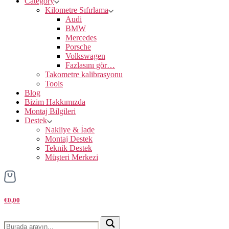
Category
Kilometre Sıfırlama
Audi
BMW
Mercedes
Porsche
Volkswagen
Fazlasını gör…
Takometre kalibrasyonu
Tools
Blog
Bizim Hakkımızda
Montaj Bilgileri
Destek
Nakliye & İade
Montaj Destek
Teknik Destek
Müşteri Merkezi
€0,00