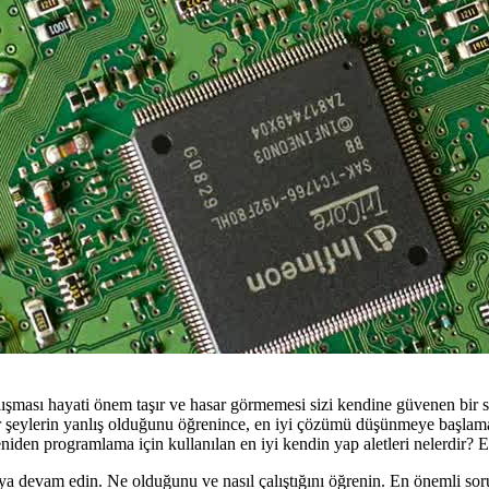
ışması hayati önem taşır ve hasar görmemesi sizi kendine güvenen bir 
r şeylerin yanlış olduğunu öğrenince, en iyi çözümü düşünmeye başlamal
den programlama için kullanılan en iyi kendin yap aletleri nelerdir? E
ya devam edin. Ne olduğunu ve nasıl çalıştığını öğrenin. En önemli sorul