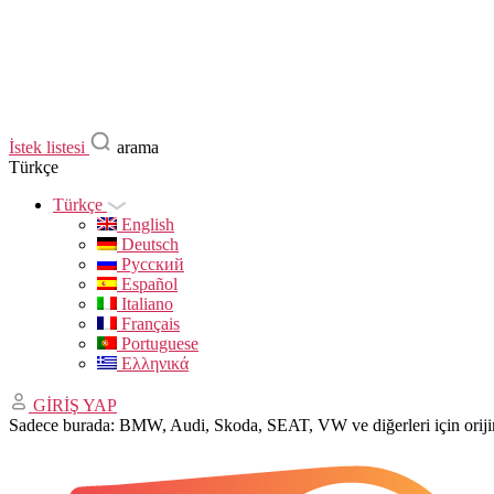
İstek listesi
arama
Türkçe
Türkçe
English
Deutsch
Русский
Español
Italiano
Français
Portuguese
Ελληνικά
GİRİŞ YAP
Sadece burada: BMW, Audi, Skoda, SEAT, VW ve diğerleri için ori