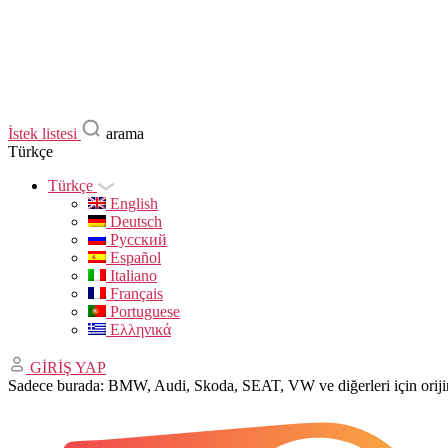
İstek listesi
arama
Türkçe
Türkçe
English
Deutsch
Русский
Español
Italiano
Français
Portuguese
Ελληνικά
GİRİŞ YAP
Sadece burada: BMW, Audi, Skoda, SEAT, VW ve diğerleri için ori