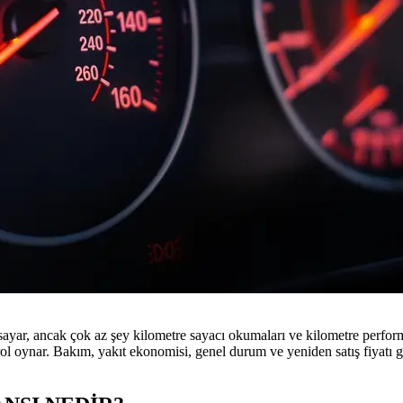
sayar, ancak çok az şey kilometre sayacı okumaları ve kilometre perform
rol oynar. Bakım, yakıt ekonomisi, genel durum ve yeniden satış fiyatı g