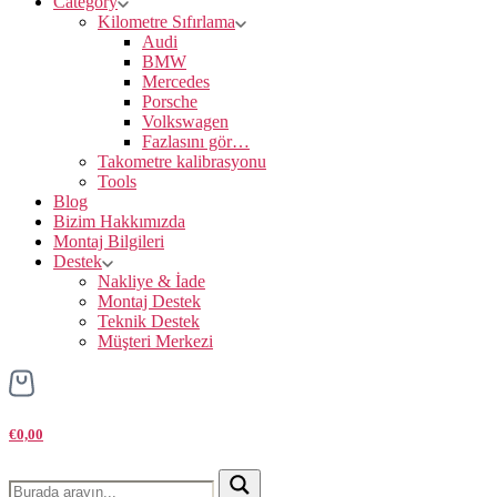
Category
Kilometre Sıfırlama
Audi
BMW
Mercedes
Porsche
Volkswagen
Fazlasını gör…
Takometre kalibrasyonu
Tools
Blog
Bizim Hakkımızda
Montaj Bilgileri
Destek
Nakliye & İade
Montaj Destek
Teknik Destek
Müşteri Merkezi
€0,00