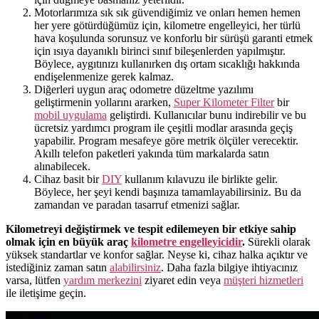
Motorlarımıza sık sık güvendiğimiz ve onları hemen hemen
her yere götürdüğümüz için, kilometre engelleyici, her türlü
hava koşulunda sorunsuz ve konforlu bir sürüşü garanti etmek
için ısıya dayanıklı birinci sınıf bileşenlerden yapılmıştır.
Böylece, aygıtınızı kullanırken dış ortam sıcaklığı hakkında
endişelenmenize gerek kalmaz.
Diğerleri uygun araç odometre düzeltme yazılımı
geliştirmenin yollarını ararken,
Super Kilometer Filter
bir
mobil uygulama
geliştirdi. Kullanıcılar bunu indirebilir ve bu
ücretsiz yardımcı program ile çeşitli modlar arasında geçiş
yapabilir. Program mesafeye göre metrik ölçüler verecektir.
Akıllı telefon paketleri yakında tüm markalarda satın
alınabilecek.
Cihaz basit bir
DIY
kullanım kılavuzu ile birlikte gelir.
Böylece, her şeyi kendi başınıza tamamlayabilirsiniz. Bu da
zamandan ve paradan tasarruf etmenizi sağlar.
Kilometreyi değiştirmek ve tespit edilemeyen bir etkiye sahip
olmak için en büyük araç
kilometre engelleyicidir
.
Sürekli olarak
yüksek standartlar ve konfor sağlar. Neyse ki, cihaz halka açıktır ve
istediğiniz zaman satın
alabilirsiniz
. Daha fazla bilgiye ihtiyacınız
varsa, lütfen
yardım merkezini
ziyaret edin veya
müşteri hizmetleri
ile iletişime geçin.