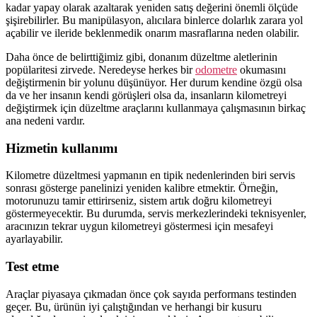
kadar yapay olarak azaltarak yeniden satış değerini önemli ölçüde
şişirebilirler. Bu manipülasyon, alıcılara binlerce dolarlık zarara yol
açabilir ve ileride beklenmedik onarım masraflarına neden olabilir.
Daha önce de belirttiğimiz gibi, donanım düzeltme aletlerinin
popülaritesi zirvede. Neredeyse herkes bir
odometre
okumasını
değiştirmenin bir yolunu düşünüyor. Her durum kendine özgü olsa
da ve her insanın kendi görüşleri olsa da, insanların kilometreyi
değiştirmek için düzeltme araçlarını kullanmaya çalışmasının birkaç
ana nedeni vardır.
Hizmetin kullanımı
Kilometre düzeltmesi yapmanın en tipik nedenlerinden biri servis
sonrası gösterge panelinizi yeniden kalibre etmektir. Örneğin,
motorunuzu tamir ettirirseniz, sistem artık doğru kilometreyi
göstermeyecektir. Bu durumda, servis merkezlerindeki teknisyenler,
aracınızın tekrar uygun kilometreyi göstermesi için mesafeyi
ayarlayabilir.
Test etme
Araçlar piyasaya çıkmadan önce çok sayıda performans testinden
geçer. Bu, ürünün iyi çalıştığından ve herhangi bir kusuru