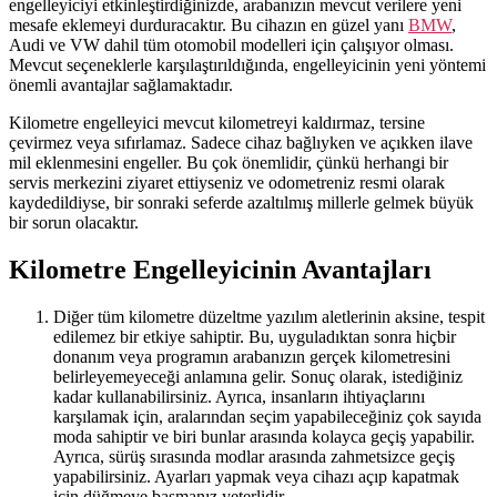
engelleyiciyi etkinleştirdiğinizde, arabanızın mevcut verilere yeni
mesafe eklemeyi durduracaktır. Bu cihazın en güzel yanı
BMW
,
Audi ve VW dahil tüm otomobil modelleri için çalışıyor olması.
Mevcut seçeneklerle karşılaştırıldığında, engelleyicinin yeni yöntemi
önemli avantajlar sağlamaktadır.
Kilometre engelleyici mevcut kilometreyi kaldırmaz, tersine
çevirmez veya sıfırlamaz. Sadece cihaz bağlıyken ve açıkken ilave
mil eklenmesini engeller. Bu çok önemlidir, çünkü herhangi bir
servis merkezini ziyaret ettiyseniz ve odometreniz resmi olarak
kaydedildiyse, bir sonraki seferde azaltılmış millerle gelmek büyük
bir sorun olacaktır.
Kilometre Engelleyicinin Avantajları
Diğer tüm kilometre düzeltme yazılım aletlerinin aksine, tespit
edilemez bir etkiye sahiptir. Bu, uyguladıktan sonra hiçbir
donanım veya programın arabanızın gerçek kilometresini
belirleyemeyeceği anlamına gelir. Sonuç olarak, istediğiniz
kadar kullanabilirsiniz. Ayrıca, insanların ihtiyaçlarını
karşılamak için, aralarından seçim yapabileceğiniz çok sayıda
moda sahiptir ve biri bunlar arasında kolayca geçiş yapabilir.
Ayrıca, sürüş sırasında modlar arasında zahmetsizce geçiş
yapabilirsiniz. Ayarları yapmak veya cihazı açıp kapatmak
için düğmeye basmanız yeterlidir.