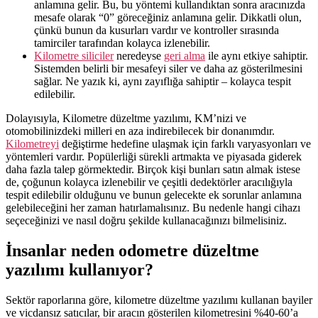
anlamına gelir. Bu, bu yöntemi kullandıktan sonra aracınızda
mesafe olarak “0” göreceğiniz anlamına gelir. Dikkatli olun,
çünkü bunun da kusurları vardır ve kontroller sırasında
tamirciler tarafından kolayca izlenebilir.
Kilometre siliciler
neredeyse
geri alma
ile aynı etkiye sahiptir.
Sistemden belirli bir mesafeyi siler ve daha az gösterilmesini
sağlar. Ne yazık ki, aynı zayıflığa sahiptir – kolayca tespit
edilebilir.
Dolayısıyla, Kilometre düzeltme yazılımı, KM’nizi ve
otomobilinizdeki milleri en aza indirebilecek bir donanımdır.
Kilometreyi
değiştirme hedefine ulaşmak için farklı varyasyonları ve
yöntemleri vardır. Popülerliği sürekli artmakta ve piyasada giderek
daha fazla talep görmektedir. Birçok kişi bunları satın almak istese
de, çoğunun kolayca izlenebilir ve çeşitli dedektörler aracılığıyla
tespit edilebilir olduğunu ve bunun gelecekte ek sorunlar anlamına
gelebileceğini her zaman hatırlamalısınız. Bu nedenle hangi cihazı
seçeceğinizi ve nasıl doğru şekilde kullanacağınızı bilmelisiniz.
İnsanlar neden odometre düzeltme
yazılımı kullanıyor?
Sektör raporlarına göre, kilometre düzeltme yazılımı kullanan bayiler
ve vicdansız satıcılar, bir aracın gösterilen kilometresini %40-60’a