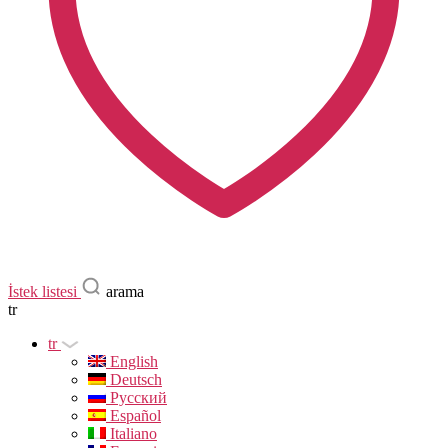
İstek listesi
arama
tr
tr
English
Deutsch
Русский
Español
Italiano