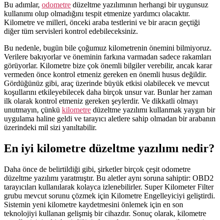
Bu adımlar,
odometre
düzeltme yazılımının herhangi bir uygunsuz
kullanımı olup olmadığını tespit etmenize yardımcı olacaktır.
Kilometre ve milleri, önceki araba testlerini ve bir aracın geçtiği
diğer tüm servisleri kontrol edebileceksiniz.
Bu nedenle, bugün bile çoğumuz kilometrenin önemini bilmiyoruz.
Verilere bakıyorlar ve öneminin farkına varmadan sadece rakamları
görüyorlar. Kilometre bize çok önemli bilgiler verebilir, ancak karar
vermeden önce kontrol etmeniz gereken en önemli husus değildir.
Gördüğünüz gibi, araç üzerinde büyük etkisi olabilecek ve mevcut
koşullarını etkileyebilecek daha birçok unsur var. Bunlar her zaman
ilk olarak kontrol etmeniz gereken şeylerdir. Ve dikkatli olmayı
unutmayın, çünkü
kilometre
düzeltme yazılımı kullanmak yaygın bir
uygulama haline geldi ve tarayıcı aletlere sahip olmadan bir arabanın
üzerindeki mil sizi yanıltabilir.
En iyi kilometre düzeltme yazılımı nedir?
Daha önce de belirtildiği gibi, şirketler birçok çeşit odometre
düzeltme yazılımı yaratmıştır. Bu aletler aynı soruna sahiptir: OBD2
tarayıcıları kullanılarak kolayca izlenebilirler. Super Kilometer Filter
grubu mevcut sorunu çözmek için Kilometre Engelleyiciyi geliştirdi.
Sistemin yeni kilometre kaydetmesini önlemek için en son
teknolojiyi kullanan gelişmiş bir cihazdır. Sonuç olarak, kilometre