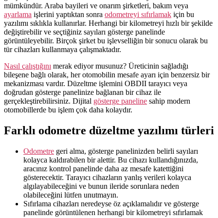
mümkündür. Araba bayileri ve onarım şirketleri, bakım veya
ayarlama
işlerini yaptıktan sonra
odometreyi sıfırlamak
için bu
yazılımı sıklıkla kullanırlar. Herhangi bir kilometreyi hızlı bir şekilde
değiştirebilir ve seçtiğiniz sayıları gösterge panelinde
görüntüleyebilir. Birçok şirket bu işlevselliğin bir sonucu olarak bu
tür cihazları kullanmaya çalışmaktadır.
Nasıl çalıştığını
merak ediyor musunuz? Üreticinin sağladığı
bileşene bağlı olarak, her otomobilin mesafe ayarı için benzersiz bir
mekanizması vardır. Düzeltme işlemini OBDII tarayıcı veya
doğrudan gösterge panelinize bağlanan bir cihaz ile
gerçekleştirebilirsiniz. Dijital
gösterge paneline
sahip modern
otomobillerde bu işlem çok daha kolaydır.
Farklı odometre düzeltme yazılımı türleri
Odometre
geri alma, gösterge panelinizden belirli sayıları
kolayca kaldırabilen bir alettir. Bu cihazı kullandığınızda,
aracınız kontrol panelinde daha az mesafe katettiğini
gösterecektir. Tarayıcı cihazların yanlış verileri kolayca
algılayabileceğini ve bunun ileride sorunlara neden
olabileceğini lütfen unutmayın.
Sıfırlama cihazları neredeyse öz açıklamalıdır ve gösterge
panelinde görüntülenen herhangi bir kilometreyi sıfırlamak