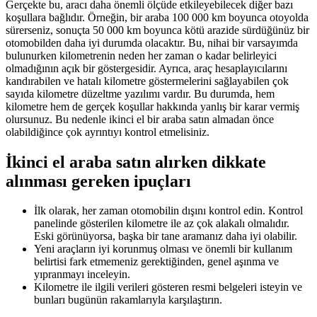
Gerçekte bu, aracı daha önemli ölçüde etkileyebilecek diğer bazı
koşullara bağlıdır. Örneğin, bir araba 100 000 km boyunca otoyolda
sürerseniz, sonuçta 50 000 km boyunca kötü arazide sürdüğünüz bir
otomobilden daha iyi durumda olacaktır. Bu, nihai bir varsayımda
bulunurken kilometrenin neden her zaman o kadar belirleyici
olmadığının açık bir göstergesidir. Ayrıca, araç hesaplayıcılarını
kandırabilen ve hatalı kilometre göstermelerini sağlayabilen çok
sayıda kilometre düzeltme yazılımı vardır. Bu durumda, hem
kilometre hem de gerçek koşullar hakkında yanlış bir karar vermiş
olursunuz. Bu nedenle ikinci el bir araba satın almadan önce
olabildiğince çok ayrıntıyı kontrol etmelisiniz.
İkinci el araba satın alırken dikkate
alınması gereken ipuçları
İlk olarak, her zaman otomobilin dışını kontrol edin. Kontrol
panelinde gösterilen kilometre ile az çok alakalı olmalıdır.
Eski görünüyorsa, başka bir tane aramanız daha iyi olabilir.
Yeni araçların iyi korunmuş olması ve önemli bir kullanım
belirtisi fark etmemeniz gerektiğinden, genel aşınma ve
yıpranmayı inceleyin.
Kilometre ile ilgili verileri gösteren resmi belgeleri isteyin ve
bunları bugünün rakamlarıyla karşılaştırın.