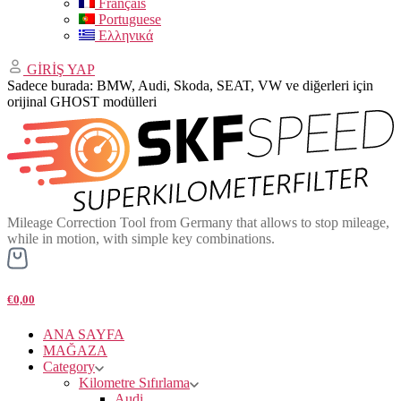
Français
Portuguese
Ελληνικά
GİRİŞ YAP
Sadece burada: BMW, Audi, Skoda, SEAT, VW ve diğerleri için
orijinal GHOST modülleri
Mileage Correction Tool from Germany that allows to stop mileage,
while in motion, with simple key combinations.
€0,00
ANA SAYFA
MAĞAZA
Category
Kilometre Sıfırlama
Audi