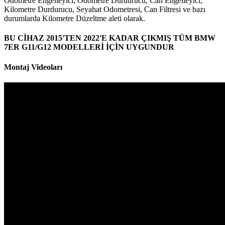
Odometre Engelleyici, Odometre Durdurucu, Can Engelleyici,
Kilometre Durdurucu, Seyahat Odometresi, Can Filtresi ve bazı
durumlarda Kilometre Düzeltme aleti olarak.
BU CİHAZ 2015'TEN 2022'E KADAR ÇIKMIŞ TÜM BMW
7ER G11/G12 MODELLERİ İÇİN UYGUNDUR
Montaj Videoları