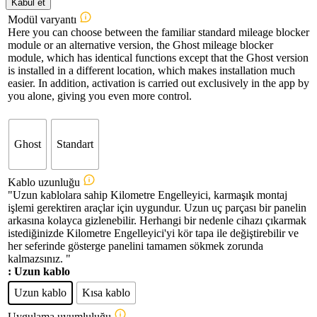
Kabul et
Modül varyantı
Here you can choose between the familiar standard mileage blocker
module or an alternative version, the Ghost mileage blocker
module, which has identical functions except that the Ghost version
is installed in a different location, which makes installation much
easier. In addition, activation is carried out exclusively in the app by
you alone, giving you even more control.
Ghost
Standart
Kablo uzunluğu
"Uzun kablolara sahip Kilometre Engelleyici, karmaşık montaj
işlemi gerektiren araçlar için uygundur. Uzun uç parçası bir panelin
arkasına kolayca gizlenebilir. Herhangi bir nedenle cihazı çıkarmak
istediğinizde Kilometre Engelleyici'yi kör tapa ile değiştirebilir ve
her seferinde gösterge panelini tamamen sökmek zorunda
kalmazsınız. "
: Uzun kablo
Uzun kablo
Kısa kablo
Uygulama uyumluluğu