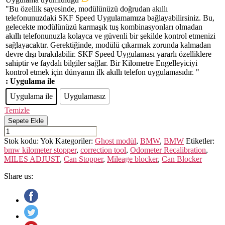
"Bu özellik sayesinde, modülünüzü doğrudan akıllı
telefonunuzdaki SKF Speed Uygulamamıza bağlayabilirsiniz. Bu,
gelecekte modülünüzü karmaşık tuş kombinasyonları olmadan
akıllı telefonunuzla kolayca ve güvenli bir şekilde kontrol etmenizi
sağlayacaktır. Gerektiğinde, modülü çıkarmak zorunda kalmadan
devre dışı bırakılabilir. SKF Speed Uygulaması yararlı özelliklere
sahiptir ve faydalı bilgiler sağlar. Bir Kilometre Engelleyiciyi
kontrol etmek için dünyanın ilk akıllı telefon uygulamasıdır. "
: Uygulama ile
Uygulama ile
Uygulamasız
Temizle
Sepete Ekle
BMW
7ER
Stok kodu:
Yok
Kategoriler:
Ghost modül
,
BMW
,
BMW
Etiketler:
G11/G12
bmw kilometer stopper
,
correction tool
,
Odometer Recalibration
,
adet
MILES ADJUST
,
Can Stopper
,
Mileage blocker
,
Can Blocker
Share us: