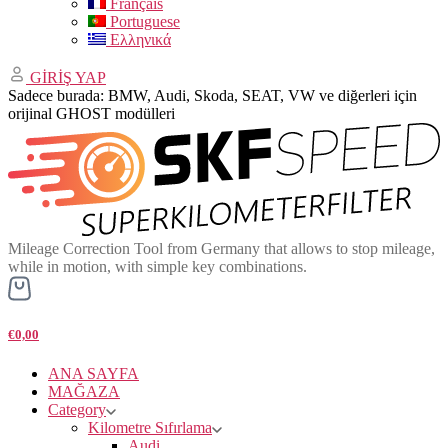
Français
Portuguese
Ελληνικά
GİRİŞ YAP
Sadece burada: BMW, Audi, Skoda, SEAT, VW ve diğerleri için
orijinal GHOST modülleri
Mileage Correction Tool from Germany that allows to stop mileage,
while in motion, with simple key combinations.
€0,00
ANA SAYFA
MAĞAZA
Category
Kilometre Sıfırlama
Audi