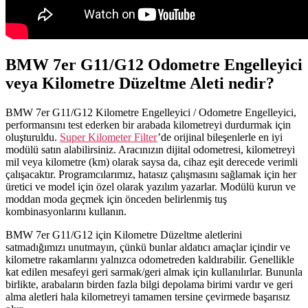
BMW 7er G11/G12 Odometre Engelleyici
veya Kilometre Düzeltme Aleti nedir?
BMW 7er G11/G12 Kilometre Engelleyici / Odometre Engelleyici,
performansını test ederken bir arabada kilometreyi durdurmak için
oluşturuldu.
Super Kilometer Filter
’de orijinal bileşenlerle en iyi
modülü satın alabilirsiniz. Aracınızın dijital odometresi, kilometreyi
mil veya kilometre (km) olarak saysa da, cihaz eşit derecede verimli
çalışacaktır. Programcılarımız, hatasız çalışmasını sağlamak için her
üretici ve model için özel olarak yazılım yazarlar. Modülü kurun ve
moddan moda geçmek için önceden belirlenmiş tuş
kombinasyonlarını kullanın.
BMW 7er G11/G12 için Kilometre Düzeltme aletlerini
satmadığımızı unutmayın, çünkü bunlar aldatıcı amaçlar içindir ve
kilometre rakamlarını yalnızca odometreden kaldırabilir. Genellikle
kat edilen mesafeyi geri sarmak/geri almak için kullanılırlar. Bununla
birlikte, arabaların birden fazla bilgi depolama birimi vardır ve geri
alma aletleri hala kilometreyi tamamen tersine çevirmede başarısız