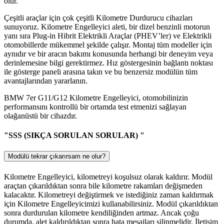
olur.
Çeşitli araçlar için çok çeşitli Kilometre Durdurucu cihazları
sunuyoruz. Kilometre Engelleyici aleti, bir dizel benzinli motorun
yanı sıra Plug-in Hibrit Elektrikli Araçlar (PHEV’ler) ve Elektrikli
otomobillerde mükemmel şekilde çalışır. Montaj tüm modeller için
aynıdır ve bir aracın bakımı konusunda herhangi bir deneyim veya
derinlemesine bilgi gerektirmez. Hız göstergesinin bağlantı noktası
ile gösterge paneli arasına takın ve bu benzersiz modülün tüm
avantajlarından yararlanın.
BMW 7er G11/G12 Kilometre Engelleyici, otomobilinizin
performansını kontrollü bir ortamda test etmenizi sağlayan
olağanüstü bir cihazdır.
"SSS (SIKÇA SORULAN SORULAR) "
Modülü tekrar çıkarırsam ne olur?
Kilometre Engelleyici, kilometreyi koşulsuz olarak kaldırır. Modül
araçtan çıkarıldıktan sonra bile kilometre rakamları değişmeden
kalacaktır. Kilometreyi değiştirmek ve istediğiniz zaman kaldırmak
için Kilometre Engelleyicimizi kullanabilirsiniz. Modül çıkarıldıktan
sonra durdurulan kilometre kendiliğinden artmaz. Ancak çoğu
durumda, alet kaldırıldıktan sonra hata mesajları silinmelidir. İletişim