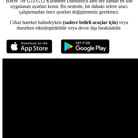
BMW 7er G11/G12 Kilometre Durdurucu aleti her zaman en son
uygulanan ayarları korur. Bu nedenle, bir dahaki sefere aracı
çalıştırmadan önce ayarları değiştirmeniz gerekmez.
Cihaz hareket halindeyken
(sadece belirli araçlar için)
veya
dururken etkinleştirilebilir veya devre dışı bırakılabilir.