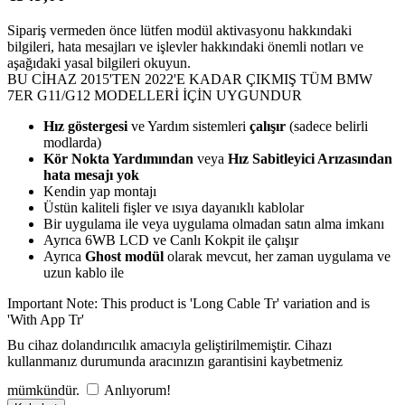
Sipariş vermeden önce lütfen modül aktivasyonu hakkındaki
bilgileri, hata mesajları ve işlevler hakkındaki önemli notları ve
aşağıdaki yasal bilgileri okuyun.
BU CİHAZ 2015'TEN 2022'E KADAR ÇIKMIŞ TÜM BMW
7ER G11/G12 MODELLERİ İÇİN UYGUNDUR
Hız göstergesi
ve Yardım sistemleri
çalışır
(sadece belirli
modlarda)
Kör Nokta Yardımından
veya
Hız Sabitleyici Arızasından
hata mesajı yok
Kendin yap montajı
Üstün kaliteli fişler ve ısıya dayanıklı kablolar
Bir uygulama ile veya uygulama olmadan satın alma imkanı
Ayrıca 6WB LCD ve Canlı Kokpit ile çalışır
Ayrıca
Ghost modül
olarak mevcut, her zaman uygulama ve
uzun kablo ile
Important Note: This product is 'Long Cable Tr' variation and is
'With App Tr'
Bu cihaz dolandırıcılık amacıyla geliştirilmemiştir. Cihazı
kullanmanız durumunda aracınızın garantisini kaybetmeniz
mümkündür.
Anlıyorum!