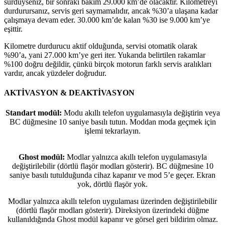
sürdüyseniz, bir sonraki bakım 29.000 km’de olacaktır. Kilometreyi
durdurursanız, servis geri saymamalıdır, ancak %30’a ulaşana kadar
çalışmaya devam eder. 30.000 km’de kalan %30 ise 9.000 km’ye
eşittir.
Kilometre durdurucu aktif olduğunda, servisi otomatik olarak
%90’a, yani 27.000 km’ye geri iter. Yukarıda belirtilen rakamlar
%100 doğru değildir, çünkü birçok motorun farklı servis aralıkları
vardır, ancak yüzdeler doğrudur.
AKTİVASYON & DEAKTİVASYON
Standart modül:
Modu akıllı telefon uygulamasıyla değiştirin veya
BC düğmesine 10 saniye basılı tutun. Moddan moda geçmek için
işlemi tekrarlayın.
Ghost modül:
Modlar yalnızca akıllı telefon uygulamasıyla
değiştirilebilir (dörtlü flaşör modları gösterir). BC düğmesine 10
saniye basılı tutulduğunda cihaz kapanır ve mod 5’e geçer. Ekran
yok, dörtlü flaşör yok.
Modlar yalnızca akıllı telefon uygulaması üzerinden değiştirilebilir
(dörtlü flaşör modları gösterir). Direksiyon üzerindeki düğme
kullanıldığında Ghost modül kapanır ve görsel geri bildirim olmaz.