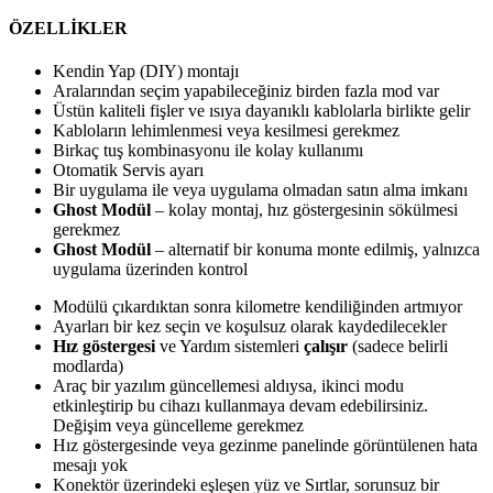
ÖZELLİKLER
Kendin Yap (DIY) montajı
Aralarından seçim yapabileceğiniz birden fazla mod var
Üstün kaliteli fişler ve ısıya dayanıklı kablolarla birlikte gelir
Kabloların lehimlenmesi veya kesilmesi gerekmez
Birkaç tuş kombinasyonu ile kolay kullanımı
Otomatik Servis ayarı
Bir uygulama ile veya uygulama olmadan satın alma imkanı
Ghost Modül
– kolay montaj, hız göstergesinin sökülmesi
gerekmez
Ghost Modül
– alternatif bir konuma monte edilmiş, yalnızca
uygulama üzerinden kontrol
Modülü çıkardıktan sonra kilometre kendiliğinden artmıyor
Ayarları bir kez seçin ve koşulsuz olarak kaydedilecekler
Hız göstergesi
ve Yardım sistemleri
çalışır
(sadece belirli
modlarda)
Araç bir yazılım güncellemesi aldıysa, ikinci modu
etkinleştirip bu cihazı kullanmaya devam edebilirsiniz.
Değişim veya güncelleme gerekmez
Hız göstergesinde veya gezinme panelinde görüntülenen hata
mesajı yok
Konektör üzerindeki eşleşen yüz ve Sırtlar, sorunsuz bir