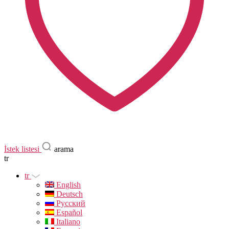
İstek listesi
arama
tr
tr
English
Deutsch
Русский
Español
Italiano