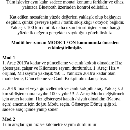
Tüm işlevler aynı kalır, sadece montaj konumu farklıdır ve cihaz
yalnızca Bluetooth üzerinden kontrol edilebilir.
Kat edilen mesafenin yüzde değerleri yaklaşık olup bağlayıcı
değildir, çünkü çevreye (şehir / trafik sıkışıklığı / otoyol) bağlıdır.
Yaklaşık 100 km / mi’lik daha uzun bir sürüşten sonra hangi
yüzdelik değerin gerçekten sayıldığını görebilirsiniz.
Modül her zaman MODE 1 / ON konumunda önceden
etkinleştirilmiştir.
Mod 1
1. Araç 2019'a kadar ve güncelleme ve canlı kokpit olmadan: Hız
göstergesi çalışır ve Kilometre sayımı durdurulur. 1. Araç: Hız =
orijinal, Mil sayımı yaklaşık %0-1. Yalnızca 2019'a kadar olan
modellerde, Güncelleme ve Canlı Kokpit olmadan çalışır.
2. 2019 model veya güncellemeli ve canlı kokpitli araç: Yaklaşık 3
km sürüşten sonra sayılır. 100 sayılır !!! 2. Araç: Modu değiştirmek
için aracı kapatın. Hız göstergesi kapalı / siyah olmalıdır. (Kapıyı
açın) aracınız için doğru Modu seçin. Gösterge: Dönüş ışığı x1
sadece araç içinde yanıp söner
Mod 2
Tüm araçlar için hız ve kilometre sayımı durdurulur