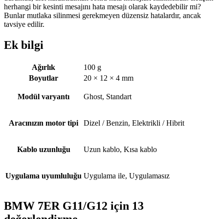
herhangi bir kesinti mesajını hata mesajı olarak kaydedebilir mi?
Bunlar mutlaka silinmesi gerekmeyen düzensiz hatalardır, ancak
tavsiye edilir.
Ek bilgi
Ağırlık
100 g
Boyutlar
20 × 12 × 4 mm
Modül varyantı
Ghost, Standart
Aracınızın motor tipi
Dizel / Benzin, Elektrikli / Hibrit
Kablo uzunluğu
Uzun kablo, Kısa kablo
Uygulama uyumluluğu
Uygulama ile, Uygulamasız
BMW 7ER G11/G12
için 13
değerlendirme