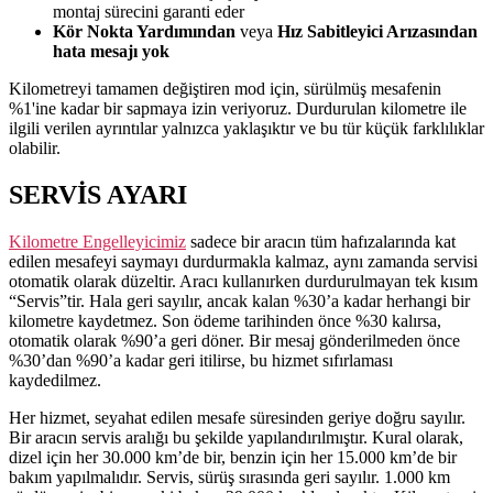
montaj sürecini garanti eder
Kör Nokta Yardımından
veya
Hız Sabitleyici Arızasından
hata mesajı yok
Kilometreyi tamamen değiştiren mod için, sürülmüş mesafenin
%1'ine kadar bir sapmaya izin veriyoruz. Durdurulan kilometre ile
ilgili verilen ayrıntılar yalnızca yaklaşıktır ve bu tür küçük farklılıklar
olabilir.
SERVİS AYARI
Kilometre Engelleyicimiz
sadece bir aracın tüm hafızalarında kat
edilen mesafeyi saymayı durdurmakla kalmaz, aynı zamanda servisi
otomatik olarak düzeltir. Aracı kullanırken durdurulmayan tek kısım
“Servis”tir. Hala geri sayılır, ancak kalan %30’a kadar herhangi bir
kilometre kaydetmez. Son ödeme tarihinden önce %30 kalırsa,
otomatik olarak %90’a geri döner. Bir mesaj gönderilmeden önce
%30’dan %90’a kadar geri itilirse, bu hizmet sıfırlaması
kaydedilmez.
Her hizmet, seyahat edilen mesafe süresinden geriye doğru sayılır.
Bir aracın servis aralığı bu şekilde yapılandırılmıştır. Kural olarak,
dizel için her 30.000 km’de bir, benzin için her 15.000 km’de bir
bakım yapılmalıdır. Servis, sürüş sırasında geri sayılır. 1.000 km