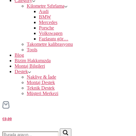
Category
Kilometre Sıfırlama
Audi
BMW
Mercedes
Porsche
Volkswagen
Fazlasını gör…
Takometre kalibrasyonu
Tools
Blog
Bizim Hakkımızda
Montaj Bilgileri
Destek
Nakliye & İade
Montaj Destek
Teknik Destek
Müşteri Merkezi
€0,00