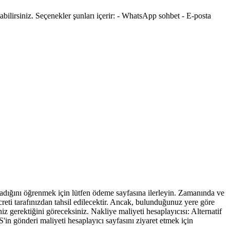
nabilirsiniz. Seçenekler şunları içerir: - WhatsApp sohbet - E-posta
madığını öğrenmek için lütfen ödeme sayfasına ilerleyin. Zamanında ve
reti tarafınızdan tahsil edilecektir. Ancak, bulunduğunuz yere göre
z gerektiğini göreceksiniz. Nakliye maliyeti hesaplayıcısı: Alternatif
S'in gönderi maliyeti hesaplayıcı sayfasını ziyaret etmek için