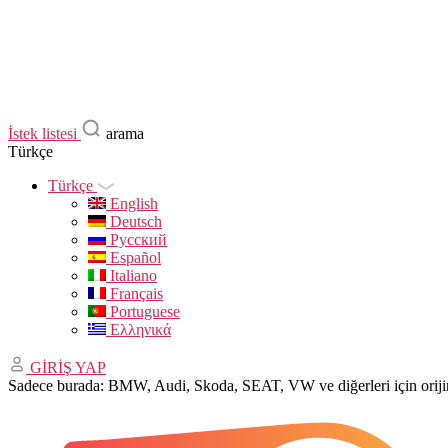
İstek listesi
arama
Türkçe
Türkçe
English
Deutsch
Русский
Español
Italiano
Français
Portuguese
Ελληνικά
GİRİŞ YAP
Sadece burada: BMW, Audi, Skoda, SEAT, VW ve diğerleri için ori