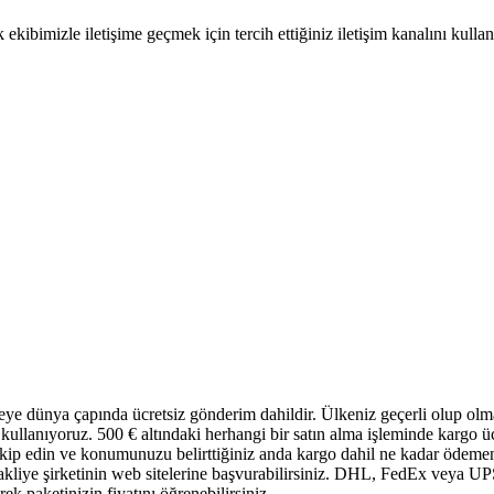
ekibimizle iletişime geçmek için tercih ettiğiniz iletişim kanalını kulla
keye dünya çapında ücretsiz gönderim dahildir. Ülkeniz geçerli olup ol
ullanıyoruz. 500 € altındaki herhangi bir satın alma işleminde kargo üc
akip edin ve konumunuzu belirttiğiniz anda kargo dahil ne kadar ödemeni
r nakliye şirketinin web sitelerine başvurabilirsiniz. DHL, FedEx veya UP
rek paketinizin fiyatını öğrenebilirsiniz.