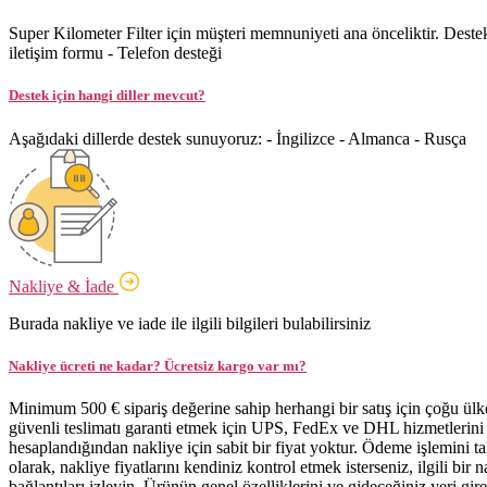
Super Kilometer Filter için müşteri memnuniyeti ana önceliktir. Destek 
iletişim formu - Telefon desteği
Destek için hangi diller mevcut?
Aşağıdaki dillerde destek sunuyoruz: - İngilizce - Almanca - Rusça
Nakliye & İade
Burada nakliye ve iade ile ilgili bilgileri bulabilirsiniz
Nakliye ücreti ne kadar? Ücretsiz kargo var mı?
Minimum 500 € sipariş değerine sahip herhangi bir satış için çoğu ül
güvenli teslimatı garanti etmek için UPS, FedEx ve DHL hizmetlerini k
hesaplandığından nakliye için sabit bir fiyat yoktur. Ödeme işlemini t
olarak, nakliye fiyatlarını kendiniz kontrol etmek isterseniz, ilgili bi
bağlantıları izleyin. Ürünün genel özelliklerini ve gideceğiniz yeri gire