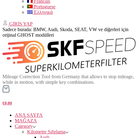
Français
Portuguese
Ελληνικά
GİRİŞ YAP
Sadece burada: BMW, Audi, Skoda, SEAT, VW ve diğerleri için
orijinal GHOST modülleri
Mileage Correction Tool from Germany that allows to stop mileage,
while in motion, with simple key combinations.
€0,00
ANA SAYFA
MAĞAZA
Category
Kilometre Sıfırlama
Audi