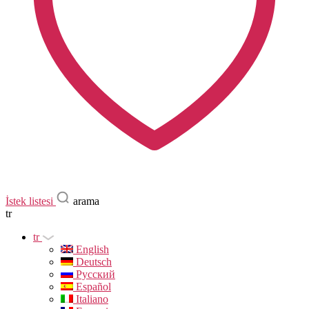
İstek listesi
arama
tr
tr
English
Deutsch
Русский
Español
Italiano