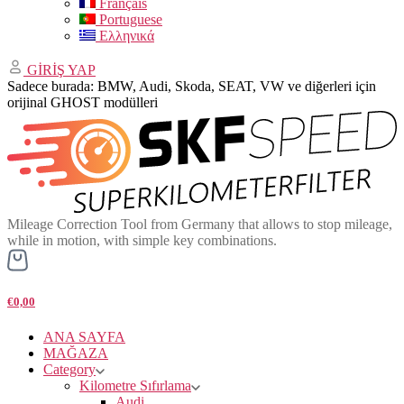
Français
Portuguese
Ελληνικά
GİRİŞ YAP
Sadece burada: BMW, Audi, Skoda, SEAT, VW ve diğerleri için
orijinal GHOST modülleri
Mileage Correction Tool from Germany that allows to stop mileage,
while in motion, with simple key combinations.
€0,00
ANA SAYFA
MAĞAZA
Category
Kilometre Sıfırlama
Audi