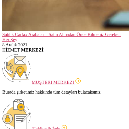
Satılık Carfax Arabalar – Satın Almadan Önce Bilmeniz Gereken
Her Şey
8 Aralık 2021
HİZMET
MERKEZİ
MÜŞTERİ MERKEZİ
Burada şirketimiz hakkında tüm detayları bulacaksınız
Nakliye & İade