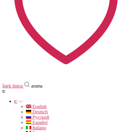
İstek listesi
arama
tr
tr
English
Deutsch
Русский
Español
Italiano