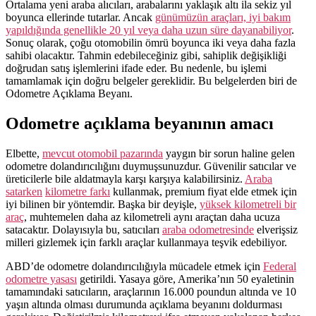
Ortalama yeni araba alıcıları, arabalarını yaklaşık altı ila sekiz yıl
boyunca ellerinde tutarlar. Ancak
günümüzün araçları, iyi bakım
yapıldığında genellikle 20 yıl veya daha uzun süre dayanabiliyor
.
Sonuç olarak, çoğu otomobilin ömrü boyunca iki veya daha fazla
sahibi olacaktır. Tahmin edebileceğiniz gibi, sahiplik değişikliği
doğrudan satış işlemlerini ifade eder. Bu nedenle, bu işlemi
tamamlamak için doğru belgeler gereklidir. Bu belgelerden biri de
Odometre Açıklama Beyanı.
Odometre açıklama beyanının amacı
Elbette,
mevcut otomobil pazarında
yaygın bir sorun haline gelen
odometre dolandırıcılığını duymuşsunuzdur. Güvenilir satıcılar ve
üreticilerle bile aldatmayla karşı karşıya kalabilirsiniz.
Araba
satarken
kilometre farkı
kullanmak, premium fiyat elde etmek için
iyi bilinen bir yöntemdir. Başka bir deyişle,
yüksek kilometreli bir
araç
, muhtemelen daha az kilometreli aynı araçtan daha ucuza
satacaktır. Dolayısıyla bu, satıcıları
araba odometresinde
elverişsiz
milleri gizlemek için farklı araçlar kullanmaya teşvik edebiliyor.
ABD’de odometre dolandırıcılığıyla mücadele etmek için
Federal
odometre yasası
getirildi. Yasaya göre, Amerika’nın 50 eyaletinin
tamamındaki satıcıların, araçlarının 16.000 poundun altında ve 10
yaşın altında olması durumunda açıklama beyanını doldurması