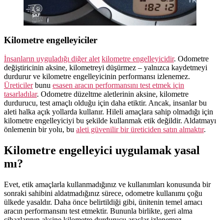
Kilometre engelleyiciler
İnsanların uyguladığı diğer alet
kilometre engelleyicidir
. Odometre
değiştiricinin aksine, kilometreyi düşürmez – yalnızca kaydetmeyi
durdurur ve kilometre engelleyicinin performansı izlenemez.
Üreticiler
bunu
esasen aracın performansını test etmek için
tasarladılar
. Odometre düzeltme aletlerinin aksine, kilometre
durdurucu, test amaçlı olduğu için daha etiktir. Ancak, insanlar bu
aleti halka açık yollarda kullanır. Hileli amaçlara sahip olmadığı için
kilometre engelleyiciyi bu şekilde kullanmak etik değildir. Aldatmayı
önlemenin bir yolu, bu
aleti güvenilir bir üreticiden satın almaktır
.
Kilometre engelleyici uygulamak yasal
mı?
Evet, etik amaçlarla kullanmadığınız ve kullanımları konusunda bir
sonraki sahibini aldatmadığınız sürece, odometre kullanımı çoğu
ülkede yasaldır. Daha önce belirtildiği gibi, ünitenin temel amacı
aracın performansını test etmektir. Bununla birlikte, geri alma
cihazlarının aksine kilometre durdurucu araçlar izlenemez