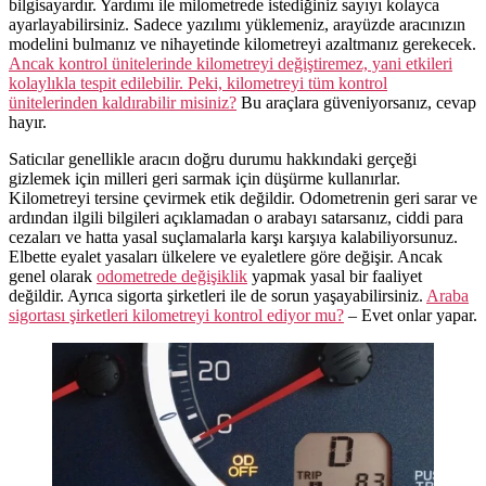
bilgisayardır. Yardımı ile milometrede istediğiniz sayıyı kolayca
ayarlayabilirsiniz. Sadece yazılımı yüklemeniz, arayüzde aracınızın
modelini bulmanız ve nihayetinde kilometreyi azaltmanız gerekecek.
Ancak kontrol ünitelerinde kilometreyi değiştiremez, yani etkileri
kolaylıkla tespit edilebilir. Peki, kilometreyi tüm kontrol
ünitelerinden kaldırabilir misiniz?
Bu araçlara güveniyorsanız, cevap
hayır.
Saticılar genellikle aracın doğru durumu hakkındaki gerçeği
gizlemek için milleri geri sarmak için düşürme kullanırlar.
Kilometreyi tersine çevirmek etik değildir. Odometrenin geri sarar ve
ardından ilgili bilgileri açıklamadan o arabayı satarsanız, ciddi para
cezaları ve hatta yasal suçlamalarla karşı karşıya kalabiliyorsunuz.
Elbette eyalet yasaları ülkelere ve eyaletlere göre değişir. Ancak
genel olarak
odometrede değişiklik
yapmak yasal bir faaliyet
değildir. Ayrıca sigorta şirketleri ile de sorun yaşayabilirsiniz.
Araba
sigortası şirketleri kilometreyi kontrol ediyor mu?
– Evet onlar yapar.