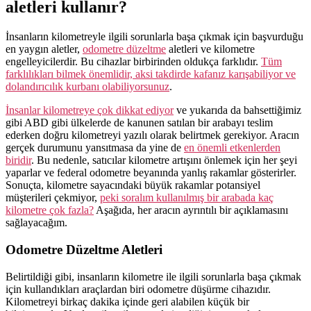
aletleri kullanır?
İnsanların kilometreyle ilgili sorunlarla başa çıkmak için başvurduğu
en yaygın aletler,
odometre düzeltme
aletleri ve kilometre
engelleyicilerdir. Bu cihazlar birbirinden oldukça farklıdır.
Tüm
farklılıkları bilmek önemlidir, aksi takdirde kafanız karışabiliyor ve
dolandırıcılık kurbanı olabiliyorsunuz
.
İnsanlar kilometreye çok dikkat ediyor
ve yukarıda da bahsettiğimiz
gibi ABD gibi ülkelerde de kanunen satılan bir arabayı teslim
ederken doğru kilometreyi yazılı olarak belirtmek gerekiyor. Aracın
gerçek durumunu yansıtmasa da yine de
en önemli etkenlerden
biridir
. Bu nedenle, satıcılar kilometre artışını önlemek için her şeyi
yaparlar ve federal odometre beyanında yanlış rakamlar gösterirler.
Sonuçta, kilometre sayacındaki büyük rakamlar potansiyel
müşterileri çekmiyor,
peki soralım kullanılmış bir arabada kaç
kilometre çok fazla?
Aşağıda, her aracın ayrıntılı bir açıklamasını
sağlayacağım.
Odometre Düzeltme Aletleri
Belirtildiği gibi, insanların kilometre ile ilgili sorunlarla başa çıkmak
için kullandıkları araçlardan biri odometre düşürme cihazıdır.
Kilometreyi birkaç dakika içinde geri alabilen küçük bir