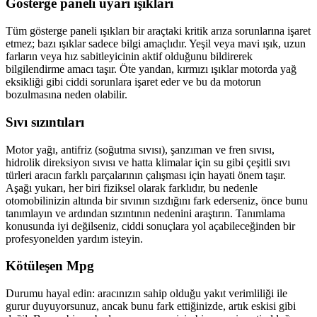
Gösterge paneli uyarı ışıkları
Tüm gösterge paneli ışıkları bir araçtaki kritik arıza sorunlarına işaret
etmez; bazı ışıklar sadece bilgi amaçlıdır. Yeşil veya mavi ışık, uzun
farların veya hız sabitleyicinin aktif olduğunu bildirerek
bilgilendirme amacı taşır. Öte yandan, kırmızı ışıklar motorda yağ
eksikliği gibi ciddi sorunlara işaret eder ve bu da motorun
bozulmasına neden olabilir.
Sıvı sızıntıları
Motor yağı, antifriz (soğutma sıvısı), şanzıman ve fren sıvısı,
hidrolik direksiyon sıvısı ve hatta klimalar için su gibi çeşitli sıvı
türleri aracın farklı parçalarının çalışması için hayati önem taşır.
Aşağı yukarı, her biri fiziksel olarak farklıdır, bu nedenle
otomobilinizin altında bir sıvının sızdığını fark ederseniz, önce bunu
tanımlayın ve ardından sızıntının nedenini araştırın. Tanımlama
konusunda iyi değilseniz, ciddi sonuçlara yol açabileceğinden bir
profesyonelden yardım isteyin.
Kötüleşen Mpg
Durumu hayal edin: aracınızın sahip olduğu yakıt verimliliği ile
gurur duyuyorsunuz, ancak bunu fark ettiğinizde, artık eskisi gibi