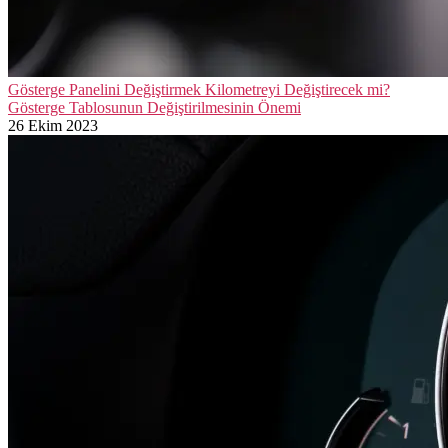
Gösterge Panelini Değiştirmek Kilometreyi Değiştirecek mi?
Gösterge Tablosunun Değiştirilmesinin Önemi
26 Ekim 2023