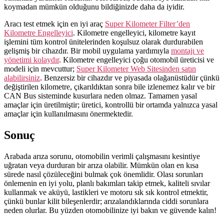
koymadan mümkün olduğunu bildiğinizde daha da iyidir.
Aracı test etmek için en iyi araç
Super Kilometer Filter’den
Kilometre Engelleyici
. Kilometre engelleyici, kilometre kayıt
işlemini tüm kontrol ünitelerinden koşulsuz olarak durdurabilen
gelişmiş bir cihazdır. Bir mobil uygulama yardımıyla
montajı ve
yönetimi kolaydır
. Kilometre engelleyici çoğu otomobil üreticisi ve
modeli için mevcuttur;
Super Kilometer Web Sitesinden satın
alabilirsiniz
. Benzersiz bir cihazdır ve piyasada olağanüstüdür çünkü
değiştirilen kilometre, çıkarıldıktan sonra bile izlenemez kalır ve bir
CAN Bus sisteminde kusurlara neden olmaz. Tamamen yasal
amaçlar için üretilmiştir; üretici, kontrollü bir ortamda yalnızca yasal
amaçlar için kullanılmasını önermektedir.
Sonuç
Arabada arıza sorunu, otomobilin verimli çalışmasını kesintiye
uğratan veya durduran bir arıza olabilir. Mümkün olan en kısa
sürede nasıl çözüleceğini bulmak çok önemlidir. Olası sorunları
önlemenin en iyi yolu, planlı bakımları takip etmek, kaliteli sıvılar
kullanmak ve aküyü, lastikleri ve motoru sık sık kontrol etmektir,
çünkü bunlar kilit bileşenlerdir; arızalandıklarında ciddi sorunlara
neden olurlar. Bu yüzden otomobilinize iyi bakın ve güvende kalın!