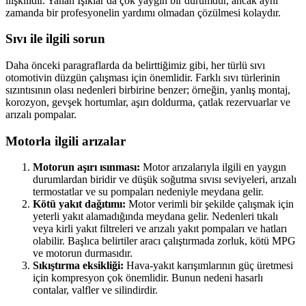
ilişkilidir. Yanan Işıklar da çok yaygın bir durumdur, ancak aynı
zamanda bir profesyonelin yardımı olmadan çözülmesi kolaydır.
Sıvı ile ilgili sorun
Daha önceki paragraflarda da belirttiğimiz gibi, her türlü sıvı
otomotivin düzgün çalışması için önemlidir. Farklı sıvı türlerinin
sızıntısının olası nedenleri birbirine benzer; örneğin, yanlış montaj,
korozyon, gevşek hortumlar, aşırı doldurma, çatlak rezervuarlar ve
arızalı pompalar.
Motorla ilgili arızalar
Motorun aşırı ısınması:
Motor arızalarıyla ilgili en yaygın
durumlardan biridir ve düşük soğutma sıvısı seviyeleri, arızalı
termostatlar ve su pompaları nedeniyle meydana gelir.
Kötü yakıt dağıtımı:
Motor verimli bir şekilde çalışmak için
yeterli yakıt alamadığında meydana gelir. Nedenleri tıkalı
veya kirli yakıt filtreleri ve arızalı yakıt pompaları ve hatları
olabilir. Başlıca belirtiler aracı çalıştırmada zorluk, kötü MPG
ve motorun durmasıdır.
Sıkıştırma eksikliği:
Hava-yakıt karışımlarının güç üretmesi
için kompresyon çok önemlidir. Bunun nedeni hasarlı
contalar, valfler ve silindirdir.