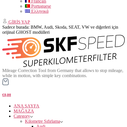
Français
Portuguese
Ελληνικά
GİRİŞ YAP
Sadece burada: BMW, Audi, Skoda, SEAT, VW ve diğerleri için
orijinal GHOST modülleri
Mileage Correction Tool from Germany that allows to stop mileage,
while in motion, with simple key combinations.
€0,00
ANA SAYFA
MAĞAZA
Category
Kilometre Sıfırlama
Audi