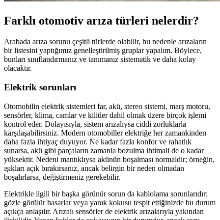
Farklı otomotiv arıza türleri nelerdir?
Arabada arıza sorunu çeşitli türlerde olabilir, bu nedenle arızaların
bir listesini yaptığımız genelleştirilmiş gruplar yapalım. Böylece,
bunları sınıflandırmanız ve tanımanız sistematik ve daha kolay
olacaktır.
Elektrik sorunları
Otomobilin elektrik sistemleri far, akü, stereo sistemi, marş motoru,
sensörler, klima, camlar ve kilitler dahil olmak üzere birçok işlemi
kontrol eder. Dolayısıyla, sistem arızalıysa ciddi zorluklarla
karşılaşabilirsiniz. Modern otomobiller elektriğe her zamankinden
daha fazla ihtiyaç duyuyor. Ne kadar fazla konfor ve rahatlık
sunarsa, akü gibi parçaların zamanla bozulma ihtimali de o kadar
yüksektir. Nedeni mantıklıysa akünün boşalması normaldir; örneğin,
ışıkları açık bırakırsanız, ancak belirgin bir neden olmadan
boşalırlarsa, değiştirmeniz gerekebilir.
Elektrikle ilgili bir başka görünür sorun da kablolama sorunlarıdır;
gözle görülür hasarlar veya yanık kokusu tespit ettiğinizde bu durum
açıkça anlaşılır. Arızalı sensörler de elektrik arızalarıyla yakından