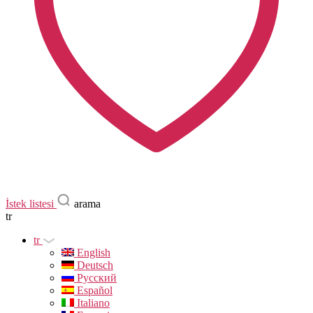
İstek listesi
arama
tr
tr
English
Deutsch
Русский
Español
Italiano