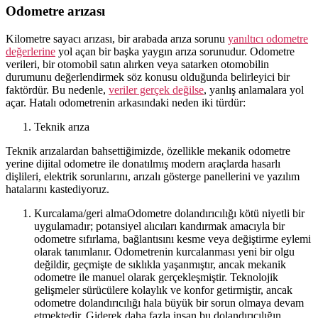
Odometre arızası
Kilometre sayacı arızası, bir arabada arıza sorunu
yanıltıcı odometre
değerlerine
yol açan bir başka yaygın arıza sorunudur. Odometre
verileri, bir otomobil satın alırken veya satarken otomobilin
durumunu değerlendirmek söz konusu olduğunda belirleyici bir
faktördür. Bu nedenle,
veriler gerçek değilse
, yanlış anlamalara yol
açar. Hatalı odometrenin arkasındaki neden iki türdür:
Teknik arıza
Teknik arızalardan bahsettiğimizde, özellikle mekanik odometre
yerine dijital odometre ile donatılmış modern araçlarda hasarlı
dişlileri, elektrik sorunlarını, arızalı gösterge panellerini ve yazılım
hatalarını kastediyoruz.
Kurcalama/geri almaOdometre dolandırıcılığı kötü niyetli bir
uygulamadır; potansiyel alıcıları kandırmak amacıyla bir
odometre sıfırlama, bağlantısını kesme veya değiştirme eylemi
olarak tanımlanır. Odometrenin kurcalanması yeni bir olgu
değildir, geçmişte de sıklıkla yaşanmıştır, ancak mekanik
odometre ile manuel olarak gerçekleşmiştir. Teknolojik
gelişmeler sürücülere kolaylık ve konfor getirmiştir, ancak
odometre dolandırıcılığı hala büyük bir sorun olmaya devam
etmektedir. Giderek daha fazla insan bu dolandırıcılığın