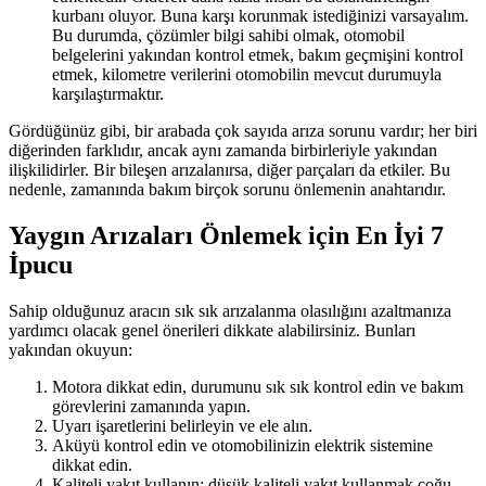
kurbanı oluyor. Buna karşı korunmak istediğinizi varsayalım.
Bu durumda, çözümler bilgi sahibi olmak, otomobil
belgelerini yakından kontrol etmek, bakım geçmişini kontrol
etmek, kilometre verilerini otomobilin mevcut durumuyla
karşılaştırmaktır.
Gördüğünüz gibi, bir arabada çok sayıda arıza sorunu vardır; her biri
diğerinden farklıdır, ancak aynı zamanda birbirleriyle yakından
ilişkilidirler. Bir bileşen arızalanırsa, diğer parçaları da etkiler. Bu
nedenle, zamanında bakım birçok sorunu önlemenin anahtarıdır.
Yaygın Arızaları Önlemek için En İyi 7
İpucu
Sahip olduğunuz aracın sık sık arızalanma olasılığını azaltmanıza
yardımcı olacak genel önerileri dikkate alabilirsiniz. Bunları
yakından okuyun:
Motora dikkat edin, durumunu sık sık kontrol edin ve bakım
görevlerini zamanında yapın.
Uyarı işaretlerini belirleyin ve ele alın.
Aküyü kontrol edin ve otomobilinizin elektrik sistemine
dikkat edin.
Kaliteli yakıt kullanın; düşük kaliteli yakıt kullanmak çoğu