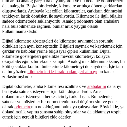
tüm araba analog parçalara dayanıyordu ve bu nedenle odometreleri
da analogdu.
Başka bir deyişle, kilometre arttıkça dönen çarklardan
oluşuyorlardı.
Arabayla kat edilen kilometreler
, çarkların dönmesini
tetikleyen lastik dönüşleri ile sayılıyordu.
Kilometre ile ilgili bilgiler
sadece
odometre
de saklanıyordu.
Analog odometre olan arabaları
hala bulabilmenize rağmen, bunlar artık yaygın olarak
kullanılmamaktadır.
Dijital kilometre göstergeleri de kilometre sayımından sorumlu
oldukları için aynı konsepttedir. Bilgileri saymak ve kaydetmek için
çarklar ve kablolar yerine bilgisayar çipleri kullanırlar. Dijital
kilometre göstergeleri genellikle mevcut kilometreyi kolayca
okuyabileceğiniz bir ekrana sahiptir. Analog muadillerinin aksine, bu
kötü çocuklar kontrol ünitelerinde kilometreyi de kaydeder. İşte tam
da bu yüzden
kilometreleri iz bırakmadan geri almayı
bu kadar
zorlaştırmışlardır.
Dijital odometre, araba kilometresi azaltmak ve
arabalarını
daha
iyi
bir fiyata satmak isteyenler için kötü düşmanlardır.
Ama
dolandırmak istemeyen herkes için
iyi
arkadaşlar.
Bu nedenle,
satıcılar ve müşteriler bir
odometre
nin nasıl düşürmesini ve
genel
olarak
odometre
nin ne olduğunu bulmaya çalışıyorlar.
Böylelikle, ya
dolandırıcılık yapma şansına sahip oluyorlar ya da aldatmayı tespit
etmek için gerekli bilgileri elde ederler.