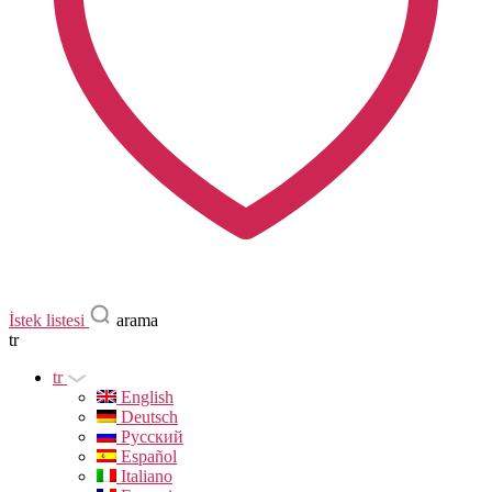
İstek listesi
arama
tr
tr
English
Deutsch
Русский
Español
Italiano