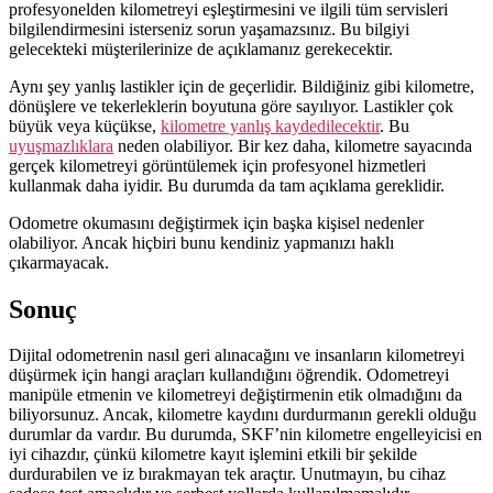
profesyonelden kilometreyi eşleştirmesini ve ilgili tüm servisleri
bilgilendirmesini isterseniz sorun yaşamazsınız. Bu bilgiyi
gelecekteki müşterilerinize de açıklamanız gerekecektir.
Aynı şey yanlış lastikler için de geçerlidir.
Bildiğiniz gibi kilometre,
dönüşlere ve tekerleklerin boyutuna göre sayılıyor.
Lastikler çok
büyük veya küçükse,
kilometre yanlış kaydedilecektir
.
Bu
uyuşmazlıklara
neden olabiliyor.
Bir kez daha, kilometre sayacında
gerçek kilometreyi görüntülemek için profesyonel hizmetleri
kullanmak daha
iyi
dir.
Bu durumda da tam açıklama gereklidir.
Odometre okumasını değiştirmek için başka kişisel nedenler
olabiliyor. Ancak hiçbiri bunu kendiniz yapmanızı haklı
çıkarmayacak.
Sonuç
Dijital odometrenin nasıl geri alınacağını ve insanların kilometreyi
düşürmek için hangi araçları kullandığını öğrendik. Odometreyi
manipüle etmenin ve kilometreyi değiştirmenin etik olmadığını da
biliyorsunuz. Ancak, kilometre kaydını durdurmanın gerekli olduğu
durumlar da vardır. Bu durumda, SKF’nin kilometre engelleyicisi en
iyi cihazdır, çünkü kilometre kayıt işlemini etkili bir şekilde
durdurabilen ve iz bırakmayan tek araçtır. Unutmayın, bu cihaz