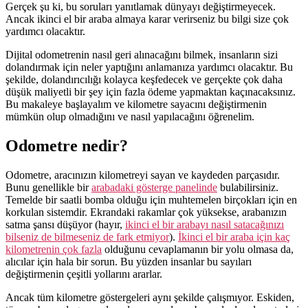
Gerçek şu ki, bu soruları yanıtlamak dünyayı değiştirmeyecek.
Ancak ikinci el bir araba almaya karar verirseniz bu bilgi size çok
yardımcı olacaktır.
Dijital odometrenin nasıl geri alınacağını bilmek, insanların sizi
dolandırmak için neler yaptığını anlamanıza yardımcı olacaktır. Bu
şekilde, dolandırıcılığı kolayca keşfedecek ve gerçekte çok daha
düşük maliyetli bir şey için fazla ödeme yapmaktan kaçınacaksınız.
Bu makaleye başlayalım ve kilometre sayacını değiştirmenin
mümkün olup olmadığını ve nasıl yapılacağını öğrenelim.
Odometre nedir?
Odometre, aracınızın kilometreyi sayan ve kaydeden parçasıdır.
Bunu
genel
likle bir
arabadaki gösterge panelinde
bulabilirsiniz.
Temelde bir saatli bomba olduğu için muhtemelen birçokları için en
korkulan sistemdir.
Ekrandaki rakamlar çok yüksekse, arabanızın
satma şansı düşüyor (hayır,
ikinci el bir arabayı nasıl satacağınızı
bilseniz de bilmeseniz de fark etmiyor
).
İkinci el bir araba için kaç
kilometrenin çok fazla
olduğunu cevaplamanın bir yolu olmasa da,
alıcılar için hala bir sorun.
Bu yüzden insanlar bu sayıları
değiştirmenin çeşitli yollarını ararlar.
Ancak tüm kilometre göstergeleri aynı şekilde çalışmıyor.
Eskiden,