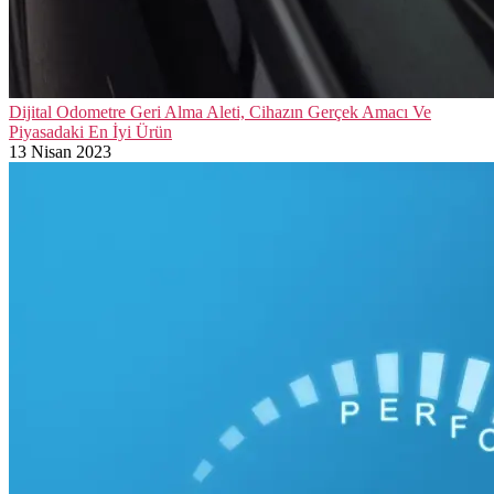
Dijital Odometre Geri Alma Aleti, Cihazın Gerçek Amacı Ve
Piyasadaki En İyi Ürün
13 Nisan 2023