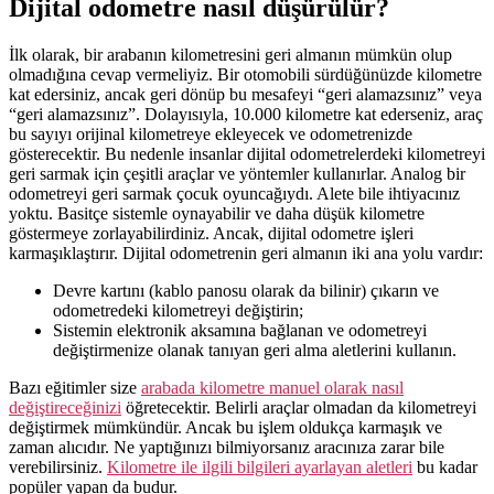
Dijital odometre nasıl düşürülür?
İlk olarak, bir arabanın kilometresini geri almanın mümkün olup
olmadığına cevap vermeliyiz. Bir otomobili sürdüğünüzde kilometre
kat edersiniz, ancak geri dönüp bu mesafeyi “geri alamazsınız” veya
“geri alamazsınız”. Dolayısıyla, 10.000 kilometre kat ederseniz, araç
bu sayıyı orijinal kilometreye ekleyecek ve odometrenizde
gösterecektir. Bu nedenle insanlar dijital odometrelerdeki kilometreyi
geri sarmak için çeşitli araçlar ve yöntemler kullanırlar. Analog bir
odometreyi geri sarmak çocuk oyuncağıydı. Alete bile ihtiyacınız
yoktu. Basitçe sistemle oynayabilir ve daha düşük kilometre
göstermeye zorlayabilirdiniz. Ancak, dijital odometre işleri
karmaşıklaştırır. Dijital odometrenin geri almanın iki ana yolu vardır:
Devre kartını (kablo panosu olarak da bilinir) çıkarın ve
odometredeki kilometreyi değiştirin;
Sistemin elektronik aksamına bağlanan ve odometreyi
değiştirmenize olanak tanıyan geri alma aletlerini kullanın.
Bazı eğitimler size
arabada kilometre manuel olarak nasıl
değiştireceğinizi
öğretecektir. Belirli araçlar olmadan da kilometreyi
değiştirmek mümkündür. Ancak bu işlem oldukça karmaşık ve
zaman alıcıdır. Ne yaptığınızı bilmiyorsanız aracınıza zarar bile
verebilirsiniz.
Kilometre ile ilgili bilgileri ayarlayan aletleri
bu kadar
popüler yapan da budur.