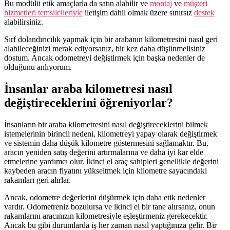
Bu modülü etik amaçlarla da satın alabilir ve
montaj
ve
müşteri
hizmetleri temsilcileriyle
iletişim dahil olmak üzere sınırsız
destek
alabilirsiniz.
Sırf dolandırıcılık yapmak için bir arabanın kilometresini nasıl geri
alabileceğinizi merak ediyorsanız, bir kez daha düşünmelisiniz
dostum. Ancak odometreyi değiştirmek için başka nedenler de
olduğunu anlıyorum.
İnsanlar araba kilometresi nasıl
değiştireceklerini öğreniyorlar?
İnsanların bir araba kilometresini nasıl değiştireceklerini bilmek
istemelerinin birincil nedeni, kilometreyi yapay olarak değiştirmek
ve sistemin daha düşük kilometre göstermesini sağlamaktır. Bu,
aracın yeniden satış değerini artırmalarına ve daha iyi kar elde
etmelerine yardımcı olur. İkinci el araç sahipleri genellikle değerini
kaybeden aracın fiyatını yükseltmek için kilometre sayacındaki
rakamları geri alırlar.
Ancak, odometre değerlerini düşürmek için daha etik nedenler
vardır. Odometreniz bozulursa ve ikinci el bir tane alırsanız, onun
rakamlarını aracınızın kilometresiyle eşleştirmeniz gerekecektir.
Ancak bu gibi durumlarda iş her zaman nasıl yaptığınıza gelir. Bir