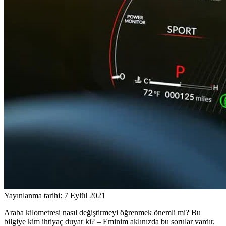
Yayınlanma tarihi: 7 Eylül 2021
Araba kilometresi nasıl değiştirmeyi öğrenmek önemli mi?
Bu
bilgiye kim ihtiyaç duyar ki? – Eminim aklınızda bu sorular vardır.