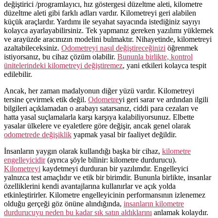
değiştirici /programlayıcı, hız göstergesi düzeltme aleti, kilometre
düzeltme aleti gibi farklı adları vardır. Kilometreyi geri alabilen
küçük araçlardır. Yardımı ile seyahat sayacında istediğiniz sayıyı
kolayca ayarlayabilirsiniz. Tek yapmanız gereken yazılımı yüklemek
ve arayüzde aracınızın modelini bulmaktır. Nihayetinde, kilometreyi
azaltabileceksiniz.
Odometreyi nasıl değiştireceğinizi
öğrenmek
istiyorsanız, bu cihaz çözüm olabilir.
Bununla birlikte, kontrol
ünitelerindeki kilometreyi değiştiremez
, yani etkileri kolayca tespit
edilebilir.
Ancak, her zaman madalyonun diğer yüzü vardır.
Kilometreyi
tersine çevirmek etik değil.
Odometre
yi geri sarar ve ardından ilgili
bilgileri açıklamadan o arabayı satarsanız, ciddi para cezaları ve
hatta yasal suçlamalarla karşı karşıya kalabiliyorsunuz.
Elbette
yasalar ülkelere ve eyaletlere göre değişir, ancak genel olarak
odometrede değişiklik
yapmak yasal bir faaliyet değildir.
İnsanların yaygın olarak kullandığı başka bir cihaz,
kilometre
engelleyicidir
(ayrıca şöyle bilinir: kilometre durdurucu).
Kilometreyi
kaydetmeyi durduran bir yazılımdır. Engelleyici
y
alnızca test amaçlıdır ve etik bir birimdir.
Bununla birlikte, insanlar
özelliklerini kendi avantajlarına kullanırlar ve açık yolda
etkinleştirirler. Kilometre engelleyicinin performansının izlenemez
olduğu gerçeği göz önüne alındığında,
insanların kilometre
durdurucuyu neden bu kadar sık satın aldıklarını
anlamak kolaydır.