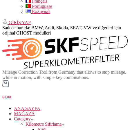
Français
Portuguese
Ελληνικά
GİRİŞ YAP
Sadece burada: BMW, Audi, Skoda, SEAT, VW ve diğerleri için
orijinal GHOST modülleri
Mileage Correction Tool from Germany that allows to stop mileage,
while in motion, with simple key combinations.
€0,00
ANA SAYFA
MAĞAZA
Category
Kilometre Sıfırlama
Audi