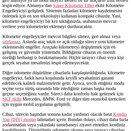
geri alamıyor ya da farklı tarayıcı aletleri bu tür araçların izini hemen
tespit ediyor. Almanya’dan
Super Kilometer Filter
ekibi Kilometre
Engelleyiciyi geliştirdi. Sistemin fazladan kilometre kaydetmesini
önlemek için en son teknolojiyi kullanan kompakt cihazdır. Yani,
kilometre engelleyiciyi bir kez taktığınızda, arabanızın mevcut
verilere yeni kilometreler eklemeyi durduracaktır.
Kilometre engelleyiciler mevcut bilgileri silmez, geri almaz veya
sıfırlamaz
. Aslında araç takılı ve açık olduğu sürece yeni kilometre
eklenmesini engeller. Araçtaki kilometreyi değiştirmek için en
gelişmiş ve güvenilir yöntemdir. Bildiğimiz cihazın en önemli
özelliği herhangi iz bırakmamasıdır. Hiçbir tarayıcı cihaz veya kişi
gerçek seyahat mesafenizi tespit edemeyecektir.
Diğer odometre düşürülme cihazlarla karşılaştırıldığında, kilometre
engelleyici, farklı hava koşulunda keyifli seyahatinizi garanti
edebilecek kaliteli malzemelerle gelir. Ayrıca, tercih ettiğiniz modu
seçme veya sürüş sırasında bile istediğiniz zaman başka moda
geçme seçeneğiniz vardır. Süreci daha konforlu hale getirmek için
SKF ekibi
Mercedes, BMW, Ford ve diğer tüm otomobil üreticileri
için uygun mobil uygulama geliştirdi.
Cihaz, sürecin başından sonuna kadar yardımcı olacak basit
Kendin
Yap (DIY) montaj
talimatları içerir. Bundan dolayı, cihazı daha fazla
zorlanmadan veya yakındaki tamirhaneyi ziyaret etmeden kendiniz
kurabilirsiniz. Düşürülmüş odometre okuma veya tarayıcı cihazları