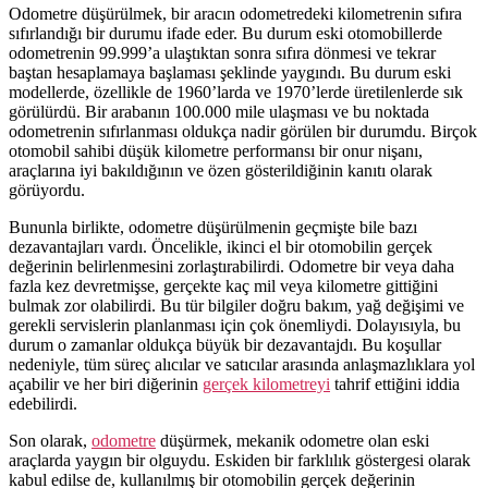
Odometre düşürülmek, bir aracın odometredeki kilometrenin sıfıra
sıfırlandığı bir durumu ifade eder. Bu durum eski otomobillerde
odometrenin 99.999’a ulaştıktan sonra sıfıra dönmesi ve tekrar
baştan hesaplamaya başlaması şeklinde yaygındı. Bu durum eski
modellerde, özellikle de 1960’larda ve 1970’lerde üretilenlerde sık
görülürdü. Bir arabanın 100.000 mile ulaşması ve bu noktada
odometrenin sıfırlanması oldukça nadir görülen bir durumdu. Birçok
otomobil sahibi düşük kilometre performansı bir onur nişanı,
araçlarına iyi bakıldığının ve özen gösterildiğinin kanıtı olarak
görüyordu.
Bununla birlikte, odometre düşürülmenin geçmişte bile bazı
dezavantajları vardı. Öncelikle, ikinci el bir otomobilin gerçek
değerinin belirlenmesini zorlaştırabilirdi. Odometre bir veya daha
fazla kez devretmişse, gerçekte kaç mil veya kilometre gittiğini
bulmak zor olabilirdi. Bu tür bilgiler doğru bakım, yağ değişimi ve
gerekli servislerin planlanması için çok önemliydi. Dolayısıyla, bu
durum o zamanlar oldukça büyük bir dezavantajdı. Bu koşullar
nedeniyle, tüm süreç alıcılar ve satıcılar arasında anlaşmazlıklara yol
açabilir ve her biri diğerinin
gerçek kilometreyi
tahrif ettiğini iddia
edebilirdi.
Son olarak,
odometre
düşürmek, mekanik odometre olan eski
araçlarda yaygın bir olguydu. Eskiden bir farklılık göstergesi olarak
kabul edilse de, kullanılmış bir otomobilin gerçek değerinin