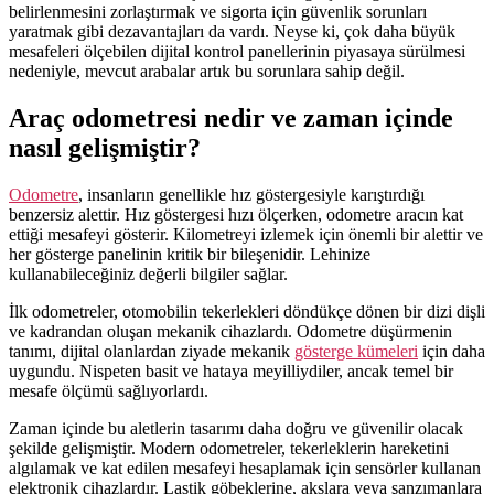
belirlenmesini zorlaştırmak ve sigorta için güvenlik sorunları
yaratmak gibi dezavantajları da vardı. Neyse ki, çok daha büyük
mesafeleri ölçebilen dijital kontrol panellerinin piyasaya sürülmesi
nedeniyle, mevcut arabalar artık bu sorunlara sahip değil.
Araç odometresi nedir ve zaman içinde
nasıl gelişmiştir?
Odometre
, insanların genellikle hız göstergesiyle karıştırdığı
benzersiz alettir. Hız göstergesi hızı ölçerken, odometre aracın kat
ettiği mesafeyi gösterir. Kilometreyi izlemek için önemli bir alettir ve
her gösterge panelinin kritik bir bileşenidir. Lehinize
kullanabileceğiniz değerli bilgiler sağlar.
İlk odometreler, otomobilin tekerlekleri döndükçe dönen bir dizi dişli
ve kadrandan oluşan mekanik cihazlardı. Odometre düşürmenin
tanımı, dijital olanlardan ziyade mekanik
gösterge kümeleri
için daha
uygundu. Nispeten basit ve hataya meyilliydiler, ancak temel bir
mesafe ölçümü sağlıyorlardı.
Zaman içinde bu aletlerin tasarımı daha doğru ve güvenilir olacak
şekilde gelişmiştir. Modern odometreler, tekerleklerin hareketini
algılamak ve kat edilen mesafeyi hesaplamak için sensörler kullanan
elektronik cihazlardır. Lastik göbeklerine, akslara veya şanzımanlara