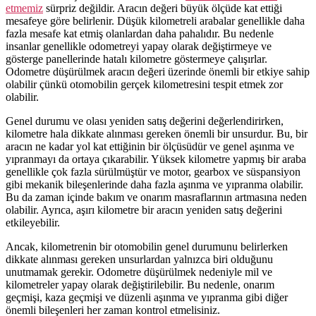
etmemiz
sürpriz değildir. Aracın değeri büyük ölçüde kat ettiği
mesafeye göre belirlenir. Düşük kilometreli arabalar genellikle daha
fazla mesafe kat etmiş olanlardan daha pahalıdır. Bu nedenle
insanlar genellikle odometreyi yapay olarak değiştirmeye ve
gösterge panellerinde hatalı kilometre göstermeye çalışırlar.
Odometre düşürülmek aracın değeri üzerinde önemli bir etkiye sahip
olabilir çünkü otomobilin gerçek kilometresini tespit etmek zor
olabilir.
Genel durumu ve olası yeniden satış değerini değerlendirirken,
kilometre hala dikkate alınması gereken önemli bir unsurdur. Bu, bir
aracın ne kadar yol kat ettiğinin bir ölçüsüdür ve genel aşınma ve
yıpranmayı da ortaya çıkarabilir. Yüksek kilometre yapmış bir araba
genellikle çok fazla sürülmüştür ve motor, gearbox ve süspansiyon
gibi mekanik bileşenlerinde daha fazla aşınma ve yıpranma olabilir.
Bu da zaman içinde bakım ve onarım masraflarının artmasına neden
olabilir. Ayrıca, aşırı kilometre bir aracın yeniden satış değerini
etkileyebilir.
Ancak, kilometrenin bir otomobilin genel durumunu belirlerken
dikkate alınması gereken unsurlardan yalnızca biri olduğunu
unutmamak gerekir. Odometre düşürülmek nedeniyle mil ve
kilometreler yapay olarak değiştirilebilir. Bu nedenle, onarım
geçmişi, kaza geçmişi ve düzenli aşınma ve yıpranma gibi diğer
önemli bileşenleri her zaman kontrol etmelisiniz.