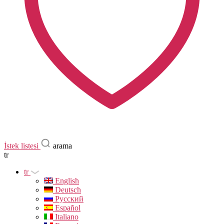
İstek listesi
arama
tr
tr
English
Deutsch
Русский
Español
Italiano