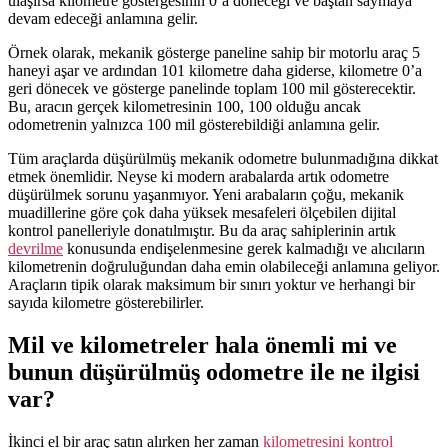
ulaşırsa kilometre göstergesinin 0’a döneceği ve baştan saymaya
devam edeceği anlamına gelir.
Örnek olarak, mekanik gösterge paneline sahip bir motorlu araç 5
haneyi aşar ve ardından 101 kilometre daha giderse, kilometre 0’a
geri dönecek ve gösterge panelinde toplam 100 mil gösterecektir.
Bu, aracın gerçek kilometresinin 100, 100 olduğu ancak
odometrenin yalnızca 100 mil gösterebildiği anlamına gelir.
Tüm araçlarda düşürülmüş mekanik odometre bulunmadığına dikkat
etmek önemlidir. Neyse ki modern arabalarda artık odometre
düşürülmek sorunu yaşanmıyor. Yeni arabaların çoğu, mekanik
muadillerine göre çok daha yüksek mesafeleri ölçebilen dijital
kontrol panelleriyle donatılmıştır. Bu da araç sahiplerinin artık
devrilme
konusunda endişelenmesine gerek kalmadığı ve alıcıların
kilometrenin doğruluğundan daha emin olabileceği anlamına geliyor.
Araçların tipik olarak maksimum bir sınırı yoktur ve herhangi bir
sayıda kilometre gösterebilirler.
Mil ve kilometreler hala önemli mi ve
bunun düşürülmüş odometre ile ne ilgisi
var?
İkinci el bir araç satın alırken her zaman
kilometresini kontrol