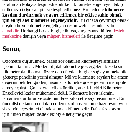
tarafından kolayca tespit edilebilirken, kilometre engelleyici takip
edilemez etkiye sahiptir ve tespit edilemez. Bu nedenle
kilometre
kaydını durdurmak ve ayırt edilemez bir etkiye sahip olmak
için en iyi alet kilometre engelleyicidir
. Bu cihaza çevrimiçi olarak
erişilebilir ve kilometre engelleyici resmi web sitesinden satın
alınabilir
. Herhangi bir ek bilgiye ihtiyaç duyarsanız, lütfen
destek
merkezine
danışın veya
müşteri hizmetleri
ile iletişime geçin.
Sonuç
Odometre düşürülmek, bazen zor olabilen kilometreyi sıfırlama
işlemini tanımlar. Modern dijital kilometre göstergeleri, bize kesin
kilometre dahil olmak üzere daha faydalı bilgiler sağlayan mekanik
gösterge panelinin yerini almıştır. Mil ve kilometre sayıları bir aracın
değerini belirlediğinden, insanlar kilometre göstergelerini manipüle
etmeye çalıştı. Çok sayıda cihaz üretildi, ancak hiçbiri Kilometre
Engelleyici kadar mükemmel değil. Kilometre kayıt işlemini
tamamen durdurur ve sistemin ilave kilometre saymasını önler. En
önemlisi de tamamen takip edilemez olması ve bu cihazı resmi web
sitesinden çevrimiçi olarak satın alabilmenizdir. Daha fazla ayrıntı
için lütfen müşteri destek ekibiyle iletişime geçin.