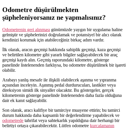
Odometre düşürülmekten
şüpheleniyorsanız ne yapmalısınız?
Odometrenin geri alınması
günümüzde yaygın bir uygulama haline
gelmiştir ve şüphelerinizi doğrulamak ve potansiyel bir alıcı olarak
kendinizi korumak için atabileceğiniz birkaç adım vardır.
İlk olarak, aracın geçmişi hakkında sahiplik geçmişi, kaza geçmişi
ve belirtilen kilometre gibi yararlı bilgiler sağlayabilecek bir araç
geçmişi kaydı alın. Geçmiş raporundaki kilometre, gösterge
panelinde listelenenden farklıysa, bu odometre düşürülmek bir işareti
olabilir.
Arabayı yanlış mesafe ile ilişkili olabilecek aşınma ve yıpranma
açısından inceleyin. Aşınmış pedal durdurucuları, lastikler veya
direksiyon simidi ilk sinyaller olacaktır. Bu göstergeler, gerçek
kilometrenin gösterge panelinde listelenenden daha fazla olduğuna
dair ek kanıt sağlayabilir.
Son olarak, aracı kalifiye bir tamirciye muayene ettirin; bu tamirci
durum hakkında daha kapsamlı bir değerlendirme yapabilecek ve
odometrede
tahrifat veya sahtekarlık yapıldığına dair herhangi bir
belirtiyi ortaya çıkarabilecektir. Lütfen odometre
kurcalamanın