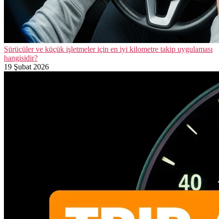
Sürücüler ve küçük işletmeler için en iyi kilometre takip uygulaması
hangisidir?
19 Şubat 2026