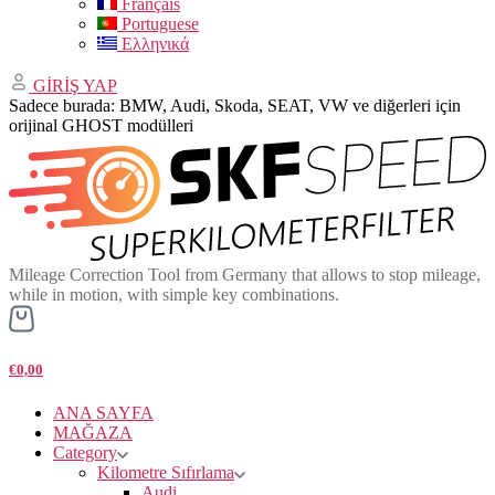
Français
Portuguese
Ελληνικά
GİRİŞ YAP
Sadece burada: BMW, Audi, Skoda, SEAT, VW ve diğerleri için
orijinal GHOST modülleri
Mileage Correction Tool from Germany that allows to stop mileage,
while in motion, with simple key combinations.
€0,00
ANA SAYFA
MAĞAZA
Category
Kilometre Sıfırlama
Audi