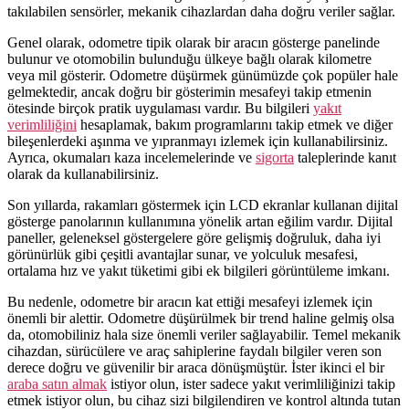
takılabilen sensörler, mekanik cihazlardan daha doğru veriler sağlar.
Genel olarak, odometre tipik olarak bir aracın gösterge panelinde
bulunur ve otomobilin bulunduğu ülkeye bağlı olarak kilometre
veya mil gösterir. Odometre düşürmek günümüzde çok popüler hale
gelmektedir, ancak doğru bir gösterimin mesafeyi takip etmenin
ötesinde birçok pratik uygulaması vardır. Bu bilgileri
yakıt
verimliliğini
hesaplamak, bakım programlarını takip etmek ve diğer
bileşenlerdeki aşınma ve yıpranmayı izlemek için kullanabilirsiniz.
Ayrıca, okumaları kaza incelemelerinde ve
sigorta
taleplerinde kanıt
olarak da kullanabilirsiniz.
Son yıllarda, rakamları göstermek için LCD ekranlar kullanan dijital
gösterge panolarının kullanımına yönelik artan eğilim vardır. Dijital
paneller, geleneksel göstergelere göre gelişmiş doğruluk, daha iyi
görünürlük gibi çeşitli avantajlar sunar, ve yolculuk mesafesi,
ortalama hız ve yakıt tüketimi gibi ek bilgileri görüntüleme imkanı.
Bu nedenle, odometre bir aracın kat ettiği mesafeyi izlemek için
önemli bir alettir. Odometre düşürülmek bir trend haline gelmiş olsa
da, otomobiliniz hala size önemli veriler sağlayabilir. Temel mekanik
cihazdan, sürücülere ve araç sahiplerine faydalı bilgiler veren son
derece doğru ve güvenilir bir araca dönüşmüştür. İster ikinci el bir
araba satın almak
istiyor olun, ister sadece yakıt verimliliğinizi takip
etmek istiyor olun, bu cihaz sizi bilgilendiren ve kontrol altında tutan