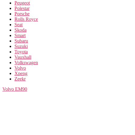
Peugeot
Polestar
Porsche
Rolls Royce
Seat
Skoda
Smart
Subaru
Suzuki
Toyota
Vauxhall
Volkswagen
Volvo
Xpeng
Zeekr
Volvo
EM90