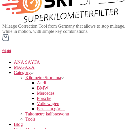
Mileage Correction Tool from Germany that allows to stop mileage,
while in motion, with simple key combinations.
€0,00
ANA SAYFA
MAĞAZA
Category
Kilometre Sıfırlama
Audi
BMW
Mercedes
Porsche
Volkswagen
Fazlasını gör…
Takometre kalibrasyonu
Tools
Blog