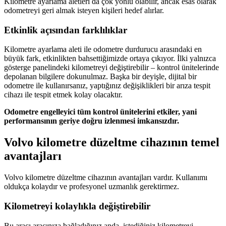
Kilometre ayarlama aletleri da çok yönlü olabilir, ancak esas olarak
odometreyi geri almak isteyen kişileri hedef alırlar.
Etkinlik açısından farklılıklar
Kilometre ayarlama aleti ile odometre durdurucu arasındaki en
büyük fark, etkinlikten bahsettiğimizde ortaya çıkıyor. İlki yalnızca
gösterge panelindeki kilometreyi değiştirebilir – kontrol ünitelerinde
depolanan bilgilere dokunulmaz. Başka bir deyişle, dijital bir
odometre ile kullanırsanız, yaptığınız değişiklikleri bir arıza tespit
cihazı ile tespit etmek kolay olacaktır.
Odometre engelleyici tüm kontrol ünitelerini etkiler, yani
performansının geriye doğru izlenmesi imkansızdır.
Volvo kilometre düzeltme cihazının temel
avantajları
Volvo kilometre düzeltme cihazının avantajları vardır. Kullanımı
oldukça kolaydır ve profesyonel uzmanlık gerektirmez.
Kilometreyi kolaylıkla değiştirebilir
Bu aracı aracınıza bağladığınız anda, istediğiniz kilometreyi