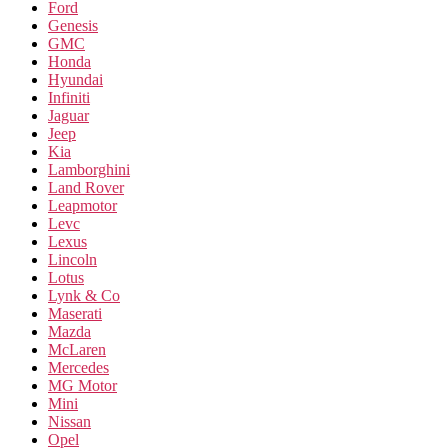
Ford
Genesis
GMC
Honda
Hyundai
Infiniti
Jaguar
Jeep
Kia
Lamborghini
Land Rover
Leapmotor
Levc
Lexus
Lincoln
Lotus
Lynk & Co
Maserati
Mazda
McLaren
Mercedes
MG Motor
Mini
Nissan
Opel