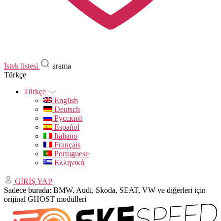
İstek listesi
arama
Türkçe
Türkçe
English
Deutsch
Русский
Español
Italiano
Français
Portuguese
Ελληνικά
GİRİŞ YAP
Sadece burada: BMW, Audi, Skoda, SEAT, VW ve diğerleri için
orijinal GHOST modülleri