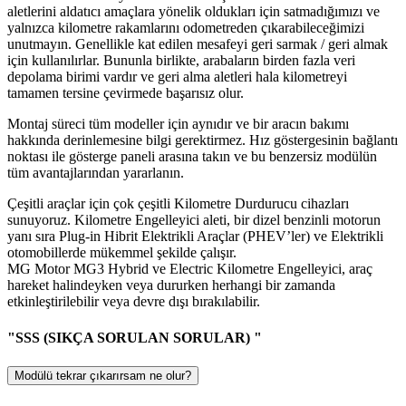
aletlerini aldatıcı amaçlara yönelik oldukları için satmadığımızı ve
yalnızca kilometre rakamlarını odometreden çıkarabileceğimizi
unutmayın. Genellikle kat edilen mesafeyi geri sarmak / geri almak
için kullanılırlar. Bununla birlikte, arabaların birden fazla veri
depolama birimi vardır ve geri alma aletleri hala kilometreyi
tamamen tersine çevirmede başarısız olur.
Montaj süreci tüm modeller için aynıdır ve bir aracın bakımı
hakkında derinlemesine bilgi gerektirmez. Hız göstergesinin bağlantı
noktası ile gösterge paneli arasına takın ve bu benzersiz modülün
tüm avantajlarından yararlanın.
Çeşitli araçlar için çok çeşitli Kilometre Durdurucu cihazları
sunuyoruz. Kilometre Engelleyici aleti, bir dizel benzinli motorun
yanı sıra Plug-in Hibrit Elektrikli Araçlar (PHEV’ler) ve Elektrikli
otomobillerde mükemmel şekilde çalışır.
MG Motor MG3 Hybrid ve Electric Kilometre Engelleyici, araç
hareket halindeyken veya dururken herhangi bir zamanda
etkinleştirilebilir veya devre dışı bırakılabilir.
"SSS (SIKÇA SORULAN SORULAR) "
Modülü tekrar çıkarırsam ne olur?