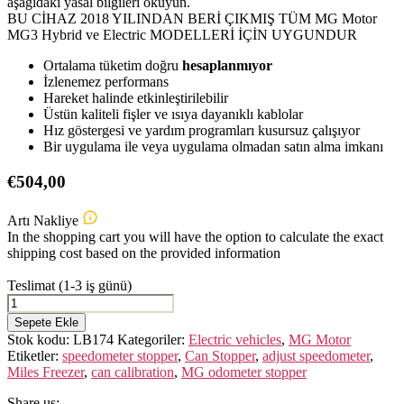
aşağıdaki yasal bilgileri okuyun.
BU CİHAZ 2018 YILINDAN BERİ ÇIKMIŞ TÜM MG Motor
MG3 Hybrid ve Electric MODELLERİ İÇİN UYGUNDUR
Ortalama tüketim doğru
hesaplanmıyor
İzlenemez performans
Hareket halinde etkinleştirilebilir
Üstün kaliteli fişler ve ısıya dayanıklı kablolar
Hız göstergesi ve yardım programları kusursuz çalışıyor
Bir uygulama ile veya uygulama olmadan satın alma imkanı
€
504,00
Artı Nakliye
In the shopping cart you will have the option to calculate the exact
shipping cost based on the provided information
Teslimat (1-3 iş günü)
MG
Motor
Sepete Ekle
MG3
Stok kodu:
LB174
Kategoriler:
Electric vehicles
,
MG Motor
Hybrid
Etiketler:
speedometer stopper
,
Can Stopper
,
adjust speedometer
,
ve
Miles Freezer
,
can calibration
,
MG odometer stopper
Electric
adet
Share us: