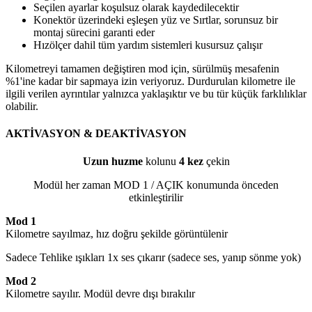
Seçilen ayarlar koşulsuz olarak kaydedilecektir
Konektör üzerindeki eşleşen yüz ve Sırtlar, sorunsuz bir
montaj sürecini garanti eder
Hızölçer dahil tüm yardım sistemleri kusursuz çalışır
Kilometreyi tamamen değiştiren mod için, sürülmüş mesafenin
%1'ine kadar bir sapmaya izin veriyoruz. Durdurulan kilometre ile
ilgili verilen ayrıntılar yalnızca yaklaşıktır ve bu tür küçük farklılıklar
olabilir.
AKTİVASYON & DEAKTİVASYON
Uzun huzme
kolunu
4 kez
çekin
Modül her zaman MOD 1 / AÇIK konumunda önceden
etkinleştirilir
Mod 1
Kilometre sayılmaz, hız doğru şekilde görüntülenir
Sadece Tehlike ışıkları 1x ses çıkarır (sadece ses, yanıp sönme yok)
Mod 2
Kilometre sayılır. Modül devre dışı bırakılır