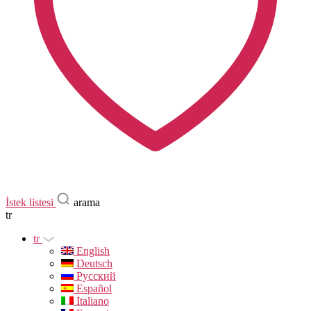
İstek listesi
arama
tr
tr
English
Deutsch
Русский
Español
Italiano