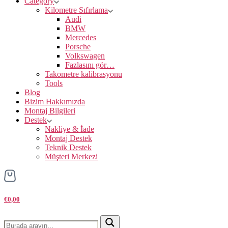
Category
Kilometre Sıfırlama
Audi
BMW
Mercedes
Porsche
Volkswagen
Fazlasını gör…
Takometre kalibrasyonu
Tools
Blog
Bizim Hakkımızda
Montaj Bilgileri
Destek
Nakliye & İade
Montaj Destek
Teknik Destek
Müşteri Merkezi
€0,00