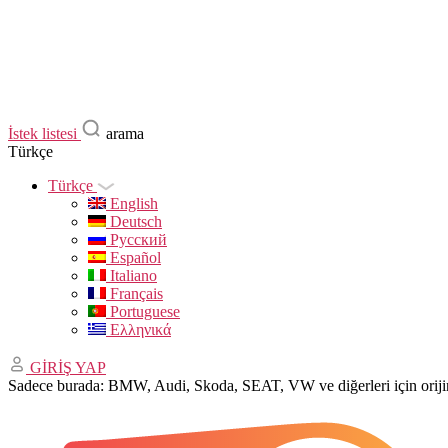
İstek listesi
arama
Türkçe
Türkçe
English
Deutsch
Русский
Español
Italiano
Français
Portuguese
Ελληνικά
GİRİŞ YAP
Sadece burada: BMW, Audi, Skoda, SEAT, VW ve diğerleri için ori