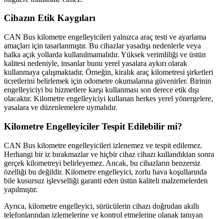
Cihazın Etik Kaygıları
CAN Bus kilometre engelleyicileri yalnızca araç testi ve ayarlama
amaçları için tasarlanmıştır. Bu cihazlar yasadışı nedenlerle veya
halka açık yollarda kullanılmamalıdır. Yüksek verimliliği ve üstün
kalitesi nedeniyle, insanlar bunu yerel yasalara aykırı olarak
kullanmaya çalışmaktadır. Örneğin, kiralık araç kilometresi şirketleri
ücretlerini belirlemek için odometre okumalarına güvenirler. Birinin
engelleyiciyi bu hizmetlere karşı kullanması son derece etik dışı
olacaktır. Kilometre engelleyiciyi kullanan herkes yerel yönergelere,
yasalara ve düzenlemelere uymalıdır.
Kilometre Engelleyiciler Tespit Edilebilir mi?
CAN Bus kilometre engelleyicileri izlenemez ve tespit edilemez.
Herhangi bir iz bırakmazlar ve hiçbir cihaz cihazı kullandıktan sonra
gerçek kilometreyi belirleyemez. Ancak, bu cihazların benzersiz
özelliği bu değildir. Kilometre engelleyici, zorlu hava koşullarında
bile kusursuz işlevselliği garanti eden üstün kaliteli malzemelerden
yapılmıştır.
Ayrıca, kilometre engelleyici, sürücülerin cihazı doğrudan akıllı
telefonlarından izlemelerine ve kontrol etmelerine olanak tanıyan