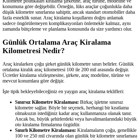
Kilometre politikaları kiralama şirketine, araç türüne, modeline ve
konumuna göre değişebilir. Örneğin, lüks araçlar çoğunlukla daha
düşük kilometre sınırlarına sahiptir, ancak standart otomobiller daha
fazla esneklik sunar. Araç kiralama koşullarını doğru anlamak
sadece öngörülemeyen komplikasyonları önlemekle kalmaz, aynı
zamanda bütçeleme ve planlama konusunda da size yardımcı olur.
Günlük Ortalama Araç Kiralama
Kilometresi Nedir?
Araç kiralarken çoğu şirket günlük kilometre sınırı belirler. Günlük
ortalama kiralık araç kilometresi 100 ile 200 mil arasında değişir.
Ücretler kiralama sözleşmesine, şirkete, araç modeline, türüne ve
mevcut konumlara göre değişir.
İşte tipik bekleyebileceğiniz en yaygın araç kiralama teklifleri:
Sınırsız Kilometre Kiralaması:
Birkaç işletme sınırsız
kilometre sağlar. Böyle bir seçenek, herhangi bir kısıtlama
olmaksızın istediğiniz kadar araç kullanmanıza olanak tanır.
Ancak bu, büyük şehirlerdeki veya havalimanlarındaki büyük
oto kiralama firmalarına özgüdür.
Sınırlı Kilometre Kiralaması:
Kiralamaların çoğu, genellikle
100 ve 250 mil civarında olan günlük bir kilometre sınırlaması