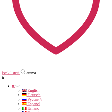
İstek listesi
arama
tr
tr
English
Deutsch
Русский
Español
Italiano