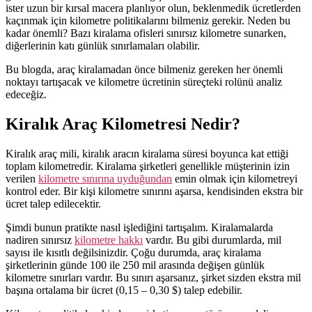
ister uzun bir kırsal macera planlıyor olun, beklenmedik ücretlerden
kaçınmak için kilometre politikalarını bilmeniz gerekir. Neden bu
kadar önemli? Bazı kiralama ofisleri sınırsız kilometre sunarken,
diğerlerinin katı günlük sınırlamaları olabilir.
Bu blogda, araç kiralamadan önce bilmeniz gereken her önemli
noktayı tartışacak ve kilometre ücretinin süreçteki rolünü analiz
edeceğiz.
Kiralık Araç Kilometresi Nedir?
Kiralık araç mili, kiralık aracın kiralama süresi boyunca kat ettiği
toplam kilometredir. Kiralama şirketleri genellikle müşterinin izin
verilen
kilometre sınırına uyduğundan
emin olmak için kilometreyi
kontrol eder. Bir kişi kilometre sınırını aşarsa, kendisinden ekstra bir
ücret talep edilecektir.
Şimdi bunun pratikte nasıl işlediğini tartışalım. Kiralamalarda
nadiren sınırsız
kilometre hakkı
vardır. Bu gibi durumlarda, mil
sayısı ile kısıtlı değilsinizdir. Çoğu durumda, araç kiralama
şirketlerinin günde 100 ile 250 mil arasında değişen günlük
kilometre sınırları vardır. Bu sınırı aşarsanız, şirket sizden ekstra mil
başına ortalama bir ücret (0,15 – 0,30 $) talep edebilir.