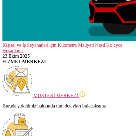
Kişisel ve İş Seyahatleri için Kilometre Maliyeti Nasıl Kolayca
Hesaplanır
23 Ekim 2025
HİZMET
MERKEZİ
MÜŞTERİ MERKEZİ
Burada şirketimiz hakkında tüm detayları bulacaksınız