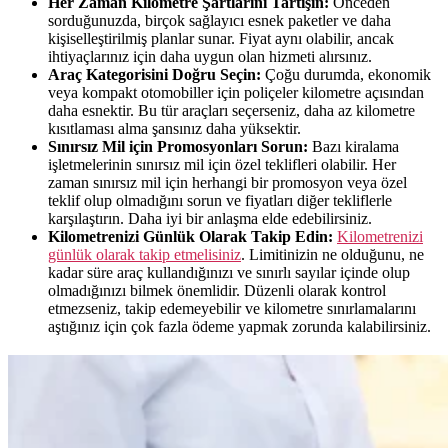
Her Zaman Kilometre Şartlarını Tartışın:
Önceden
sorduğunuzda, birçok sağlayıcı esnek paketler ve daha
kişiselleştirilmiş planlar sunar. Fiyat aynı olabilir, ancak
ihtiyaçlarınız için daha uygun olan hizmeti alırsınız.
Araç Kategorisini Doğru Seçin:
Çoğu durumda, ekonomik
veya kompakt otomobiller için poliçeler kilometre açısından
daha esnektir. Bu tür araçları seçerseniz, daha az kilometre
kısıtlaması alma şansınız daha yüksektir.
Sınırsız Mil için Promosyonları Sorun:
Bazı kiralama
işletmelerinin sınırsız mil için özel teklifleri olabilir. Her
zaman sınırsız mil için herhangi bir promosyon veya özel
teklif olup olmadığını sorun ve fiyatları diğer tekliflerle
karşılaştırın. Daha iyi bir anlaşma elde edebilirsiniz.
Kilometrenizi Günlük Olarak Takip Edin:
Kilometrenizi
günlük olarak takip etmelisiniz
. Limitinizin ne olduğunu, ne
kadar süre araç kullandığınızı ve sınırlı sayılar içinde olup
olmadığınızı bilmek önemlidir. Düzenli olarak kontrol
etmezseniz, takip edemeyebilir ve kilometre sınırlamalarını
aştığınız için çok fazla ödeme yapmak zorunda kalabilirsiniz.