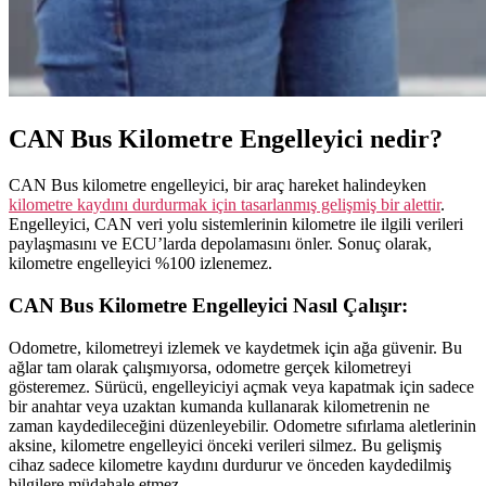
CAN Bus Kilometre Engelleyici nedir?
CAN Bus kilometre engelleyici, bir araç hareket halindeyken
kilometre kaydını durdurmak için tasarlanmış gelişmiş bir alettir
.
Engelleyici, CAN veri yolu sistemlerinin kilometre ile ilgili verileri
paylaşmasını ve ECU’larda depolamasını önler. Sonuç olarak,
kilometre engelleyici %100 izlenemez.
CAN Bus Kilometre Engelleyici Nasıl Çalışır:
Odometre, kilometreyi izlemek ve kaydetmek için ağa güvenir. Bu
ağlar tam olarak çalışmıyorsa, odometre gerçek kilometreyi
gösteremez. Sürücü, engelleyiciyi açmak veya kapatmak için sadece
bir anahtar veya uzaktan kumanda kullanarak kilometrenin ne
zaman kaydedileceğini düzenleyebilir. Odometre sıfırlama aletlerinin
aksine, kilometre engelleyici önceki verileri silmez. Bu gelişmiş
cihaz sadece kilometre kaydını durdurur ve önceden kaydedilmiş
bilgilere müdahale etmez.