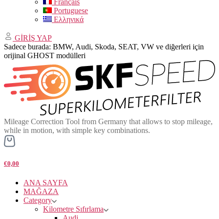
Français
Portuguese
Ελληνικά
GİRİŞ YAP
Sadece burada: BMW, Audi, Skoda, SEAT, VW ve diğerleri için
orijinal GHOST modülleri
Mileage Correction Tool from Germany that allows to stop mileage,
while in motion, with simple key combinations.
€0,00
ANA SAYFA
MAĞAZA
Category
Kilometre Sıfırlama
Audi