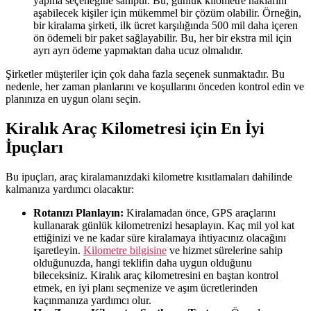
yapma seçeneğine sahiptir. Bu, günlük kilometre haklarını
aşabilecek kişiler için mükemmel bir çözüm olabilir. Örneğin,
bir kiralama şirketi, ilk ücret karşılığında 500 mil daha içeren
ön ödemeli bir paket sağlayabilir. Bu, her bir ekstra mil için
ayrı ayrı ödeme yapmaktan daha ucuz olmalıdır.
Şirketler müşteriler için çok daha fazla seçenek sunmaktadır. Bu
nedenle, her zaman planlarını ve koşullarını önceden kontrol edin ve
planınıza en uygun olanı seçin.
Kiralık Araç Kilometresi için En İyi
İpuçları
Bu ipuçları, araç kiralamanızdaki kilometre kısıtlamaları dahilinde
kalmanıza yardımcı olacaktır:
Rotanızı Planlayın:
Kiralamadan önce, GPS araçlarını
kullanarak günlük kilometrenizi hesaplayın. Kaç mil yol kat
ettiğinizi ve ne kadar süre kiralamaya ihtiyacınız olacağını
işaretleyin.
Kilometre bilgisine
ve hizmet sürelerine sahip
olduğunuzda, hangi teklifin daha uygun olduğunu
bileceksiniz. Kiralık araç kilometresini en baştan kontrol
etmek, en iyi planı seçmenize ve aşım ücretlerinden
kaçınmanıza yardımcı olur.