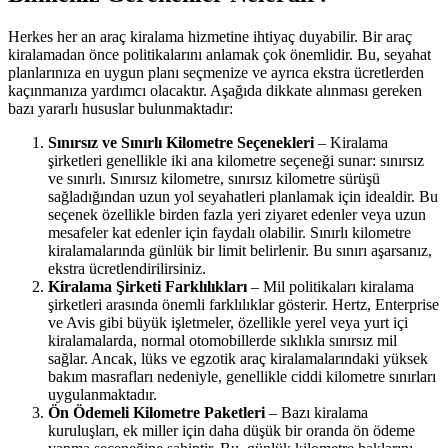
Herkes her an araç kiralama hizmetine ihtiyaç duyabilir. Bir araç
kiralamadan önce politikalarını anlamak çok önemlidir. Bu, seyahat
planlarınıza en uygun planı seçmenize ve ayrıca ekstra ücretlerden
kaçınmanıza yardımcı olacaktır. Aşağıda dikkate alınması gereken
bazı yararlı hususlar bulunmaktadır:
Sınırsız ve Sınırlı Kilometre Seçenekleri
– Kiralama
şirketleri genellikle iki ana kilometre seçeneği sunar: sınırsız
ve sınırlı. Sınırsız kilometre, sınırsız kilometre sürüşü
sağladığından uzun yol seyahatleri planlamak için idealdir. Bu
seçenek özellikle birden fazla yeri ziyaret edenler veya uzun
mesafeler kat edenler için faydalı olabilir. Sınırlı kilometre
kiralamalarında günlük bir limit belirlenir. Bu sınırı aşarsanız,
ekstra ücretlendirilirsiniz.
Kiralama Şirketi Farklılıkları
– Mil politikaları kiralama
şirketleri arasında önemli farklılıklar gösterir. Hertz, Enterprise
ve Avis gibi büyük işletmeler, özellikle yerel veya yurt içi
kiralamalarda, normal otomobillerde sıklıkla sınırsız mil
sağlar. Ancak, lüks ve egzotik araç kiralamalarındaki yüksek
bakım masrafları nedeniyle, genellikle ciddi kilometre sınırları
uygulanmaktadır.
Ön Ödemeli Kilometre Paketleri
– Bazı kiralama
kuruluşları, ek miller için daha düşük bir oranda ön ödeme