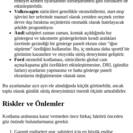
emniyet kemeri uyarılarının özelleştirilmesi gibi özellikleri de
etkinleştirebilir.
Volkswagen
sürücüleri genellikle otomobillerini, start-stop
işlevini her seferinde manuel olarak yeniden seçmek yerine
devre dışı bırakma seçimlerini otomatik olarak hatırlayacak
şekilde programlıyor.
Audi
sahipleri zaman zaman, kontak açıldığında hız
göstergesi ve takometre göstergelerinin kendi aralıkları
üzerinde gezindiği bir gösterge paneli ekranı olan “iğne
süpürme” özelliğini kullanırlar. Bu, iç mekana daha sportif bir
görünüm kazandırır ve otoyolda sürüş deneyimini geliştirir.
Ford
otomobil kodlaması, sürücülerin global cam
açma/kapama gibi özellikleri etkinleştirmesine, DRL (gündüz
farları) ayarlarını yapmasına ve hatta gösterge paneli
ekranlarını değiştirmesine olanak tanır.
Bu ayarlamalar ayrı ayrı ele alındığında küçük görünebilir, ancak
toplu olarak günlük sürüş deneyiminizi önemli ölçüde artırabilirler.
Riskler ve Önlemler
Kodlama arabasına karar vermeden önce birkaç faktörü önceden
göz önünde bulundurmanız gerekir.
Garanti endişeleri araç sahipleri için en büyük endişe