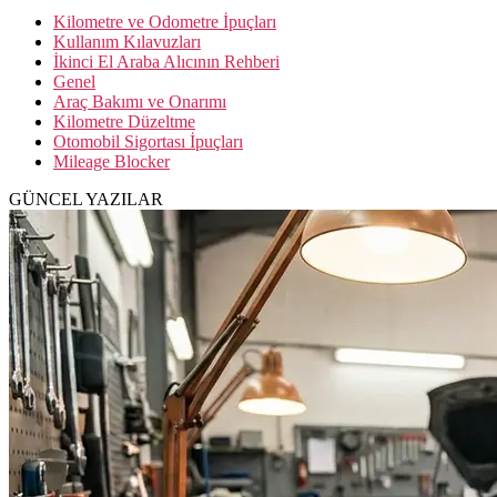
Kilometre ve Odometre İpuçları
Kullanım Kılavuzları
İkinci El Araba Alıcının Rehberi
Genel
Araç Bakımı ve Onarımı
Kilometre Düzeltme
Otomobil Sigortası İpuçları
Mileage Blocker
GÜNCEL YAZILAR