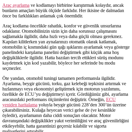
Araç ayarlama
ve kodlamayı birbirine karıştırmak kolaydır, ancak
bunların amaçları büyük ölçüde farklıdır. Her ikisine de dalmadan
önce bu farklılıkları anlamak çok önemlidir.
Araç kodlama öncelikle rahatlık, konfor ve güvenlik unsurlarına
odaklanır. Otomobilinizin sizin için daha sorunsuz çalışmasını
sağlamakla ilgilidir, daha hızlı veya daha güçlü olması gerekmez.
Kapıları kilitlerken yan aynalarınızı otomatik olarak katlamak,
otomobilin iç kısmındaki gün ışığı ışıklarını ayarlamak veya gösterge
panelindeki karşılama panelini değiştirmek gibi küçük ama hoş
değişikliklerle ilgilidir. Hatta bazıları tercih ettikleri sürüş modunu
kaydetmek için kod yazabilir, böylece her seferinde bu modu
seçmezler.
Öte yandan, otomobil tuningi tamamen performansla ilgilidir.
Ayarlama, beygir gücünü, torku, gaz kelebeği tepkisini artırmak ve
hızlanmayı veya ekonomiyi geliştirmek için motorun yazılımını,
özellikle de ECU’yu değiştirmeyi içerir. Gördüğünüz gibi, ayarlama
aracınızdaki performans ölçümlerini değiştirir. Örneğin,
ECU
yeniden haritalama
yoluyla beygir gücünü 228’den 300’ün üzerine
çıkarabilirsiniz. Kulağa heyecan verici gelse de (ve kesinlikle
öyledir), ayarlamanın daha ciddi sonuçları olacaktır. Motor
davranışındaki değişiklikler yakıt verimliliğini ve araç güvenilirliğini
etkileyebilir, hatta garantinizi geçersiz kılabilir ve sigorta
maliyetlerini artırabilir.