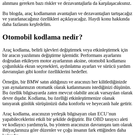
alınması gereken bazı riskler ve dezavantajlarla da karşılaşacaksınız.
Bu blogda, araç kodlamanın avantajları ve dezavantajları tartışacağız
ve yararlanacağınız özellikleri açıklayacağız. Haydi konu hakkında
daha fazlasını keşfedelim.
Otomobil kodlama nedir?
Araç kodlama, belirli işlevleri değiştirmek veya etkinleştirmek için
bir aracın yazılımını değiştirme işlemidir. Performans ayarlarını
doğrudan etkileyen motor ayarlarının aksine, otomobil kodlaması
çoğunlukla ekran seçenekleri, aydınlatma ayarları ve sürücü yardım
davranışları gibi konfor özelliklerini hedefler.
Örneğin, bir BMW satın aldığınızı ve aracınızı her kilitlediğinizde
yan aynalarınızın otomatik olarak katlanmasını istediğinizi düşünün.
Bu özellik bilgisayarda zaten mevcut olabilir ancak varsayılan olarak
devre dışıdır. Kodlama, bu özelliği etkinleştirmenize olanak
tanıyarak günlük sürüşünüzü daha konforlu ve heyecanlı hale getirir.
Araç kodlama, aracınızın yerleşik bilgisayarı olan ECU’nun
yapabileceklerini etkili bir şekilde değiştirir. Bir OBD tarayıcı aleti
ve kodlayıcı yardımıyla, bu yöntem aracınızın davranışını tam olarak
ihtiyaçlarınıza göre düzenler ve çoğu insanın fark ettiğinden daha