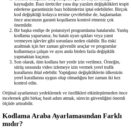
kaynağıdır. Bazı üreticiler yasa dışı yazılım değişiklikleri tespit
ederlerse garantinizin bazı bölümlerini iptal edebilirler. Birçok
kod değişikliği kolayca tersine çevrilebilse de, başlamadan
önce aracınızın garanti koşullarını kontrol etmeniz çok
önemlidir.
Bir başka endişe de potansiyel programlama hatalarıdır. Yanlış
kodlama yaparsanız, bu hatalı uyarı ışıkları veya yanıt
vermeyen işlevler gibi sorunlara neden olabilir. Bu riski
azaltmak için her zaman güvenilir araçlar ve programlar
kullanmaya çalışın ve aynı anda birden fazla değişiklik
yapmaktan kaçının.
Son olarak, tüm kodlara her yerde izin verilmez. Örneğin,
sürüş sırasında video izlemeye izin vermek yerel trafik
kurallarını ihlal edebilir. Yaptığınız değişikliklerin ülkenizin
yerel kurallarına uygun olup olmadığını her zaman iki kez
kontrol edin.
Orijinal ayarlarınızı yedeklemek ve özellikleri etkinleştirmeden önce
incelemek gibi birkaç basit adım atmak, sürecin güvenliğini önemli
ölçüde artırabilir.
Kodlama Araba Ayarlamasından Farklı
mıdır?