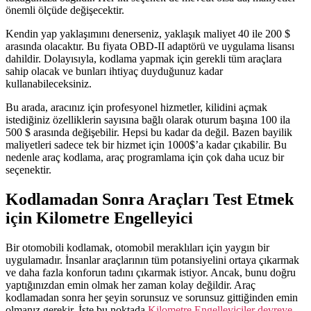
önemli ölçüde değişecektir.
Kendin yap yaklaşımını denerseniz, yaklaşık maliyet 40 ile 200 $
arasında olacaktır. Bu fiyata OBD-II adaptörü ve uygulama lisansı
dahildir. Dolayısıyla, kodlama yapmak için gerekli tüm araçlara
sahip olacak ve bunları ihtiyaç duyduğunuz kadar
kullanabileceksiniz.
Bu arada, aracınız için profesyonel hizmetler, kilidini açmak
istediğiniz özelliklerin sayısına bağlı olarak oturum başına 100 ila
500 $ arasında değişebilir. Hepsi bu kadar da değil. Bazen bayilik
maliyetleri sadece tek bir hizmet için 1000$’a kadar çıkabilir. Bu
nedenle araç kodlama, araç programlama için çok daha ucuz bir
seçenektir.
Kodlamadan Sonra Araçları Test Etmek
için Kilometre Engelleyici
Bir otomobili kodlamak, otomobil meraklıları için yaygın bir
uygulamadır. İnsanlar araçlarının tüm potansiyelini ortaya çıkarmak
ve daha fazla konforun tadını çıkarmak istiyor. Ancak, bunu doğru
yaptığınızdan emin olmak her zaman kolay değildir. Araç
kodlamadan sonra her şeyin sorunsuz ve sorunsuz gittiğinden emin
olmanız gerekir. İşte bu noktada
Kilometre Engelleyiciler devreye