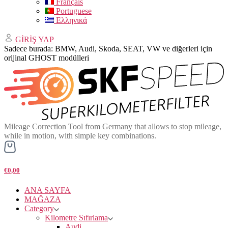
Français
Portuguese
Ελληνικά
GİRİŞ YAP
Sadece burada: BMW, Audi, Skoda, SEAT, VW ve diğerleri için
orijinal GHOST modülleri
Mileage Correction Tool from Germany that allows to stop mileage,
while in motion, with simple key combinations.
€0,00
ANA SAYFA
MAĞAZA
Category
Kilometre Sıfırlama
Audi