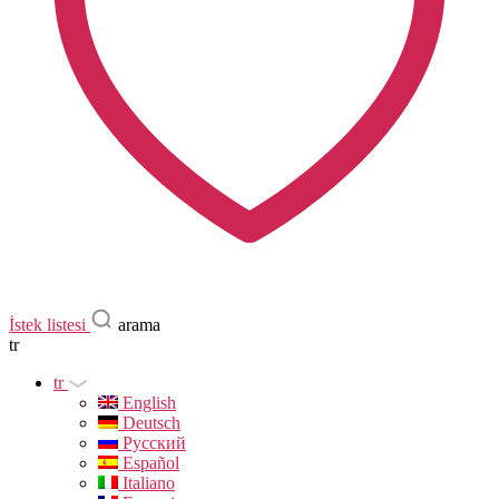
İstek listesi
arama
tr
tr
English
Deutsch
Русский
Español
Italiano