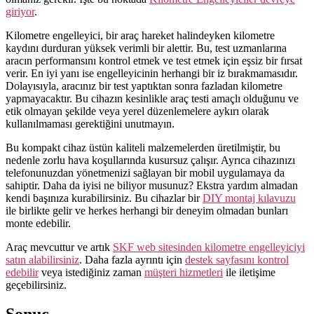
giriyor
.
Kilometre engelleyici, bir araç hareket halindeyken kilometre
kaydını durduran yüksek verimli bir alettir. Bu, test uzmanlarına
aracın performansını kontrol etmek ve test etmek için eşsiz bir fırsat
verir. En iyi yanı ise engelleyicinin herhangi bir iz bırakmamasıdır.
Dolayısıyla, aracınız bir test yaptıktan sonra fazladan kilometre
yapmayacaktır. Bu cihazın kesinlikle araç testi amaçlı olduğunu ve
etik olmayan şekilde veya yerel düzenlemelere aykırı olarak
kullanılmaması gerektiğini unutmayın.
Bu kompakt cihaz üstün kaliteli malzemelerden üretilmiştir, bu
nedenle zorlu hava koşullarında kusursuz çalışır. Ayrıca cihazınızı
telefonunuzdan yönetmenizi sağlayan bir mobil uygulamaya da
sahiptir. Daha da iyisi ne biliyor musunuz? Ekstra yardım almadan
kendi başınıza kurabilirsiniz. Bu cihazlar bir
DIY montaj kılavuzu
ile birlikte gelir ve herkes herhangi bir deneyim olmadan bunları
monte edebilir.
Araç mevcuttur ve artık
SKF web sitesinden kilometre engelleyiciyi
satın alabilirsiniz
. Daha fazla ayrıntı için
destek sayfasını kontrol
edebilir
veya istediğiniz zaman
müşteri hizmetleri
ile iletişime
geçebilirsiniz.