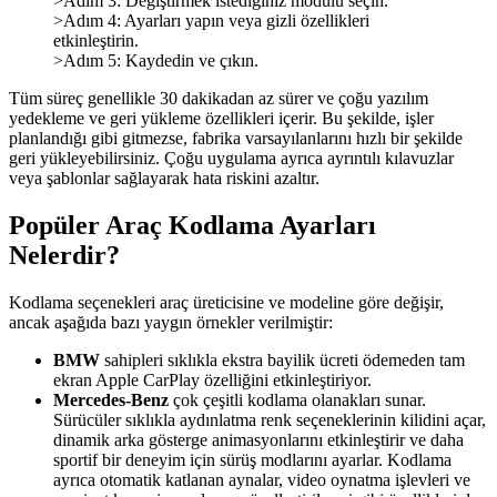
>Adım 3: Değiştirmek istediğiniz modülü seçin.
>Adım 4: Ayarları yapın veya gizli özellikleri
etkinleştirin.
>Adım 5: Kaydedin ve çıkın.
Tüm süreç genellikle 30 dakikadan az sürer ve çoğu yazılım
yedekleme ve geri yükleme özellikleri içerir. Bu şekilde, işler
planlandığı gibi gitmezse, fabrika varsayılanlarını hızlı bir şekilde
geri yükleyebilirsiniz. Çoğu uygulama ayrıca ayrıntılı kılavuzlar
veya şablonlar sağlayarak hata riskini azaltır.
Popüler Araç Kodlama Ayarları
Nelerdir?
Kodlama seçenekleri araç üreticisine ve modeline göre değişir,
ancak aşağıda bazı yaygın örnekler verilmiştir:
BMW
sahipleri sıklıkla ekstra bayilik ücreti ödemeden tam
ekran Apple CarPlay özelliğini etkinleştiriyor.
Mercedes-Benz
çok çeşitli kodlama olanakları sunar.
Sürücüler sıklıkla aydınlatma renk seçeneklerinin kilidini açar,
dinamik arka gösterge animasyonlarını etkinleştirir ve daha
sportif bir deneyim için sürüş modlarını ayarlar. Kodlama
ayrıca otomatik katlanan aynalar, video oynatma işlevleri ve