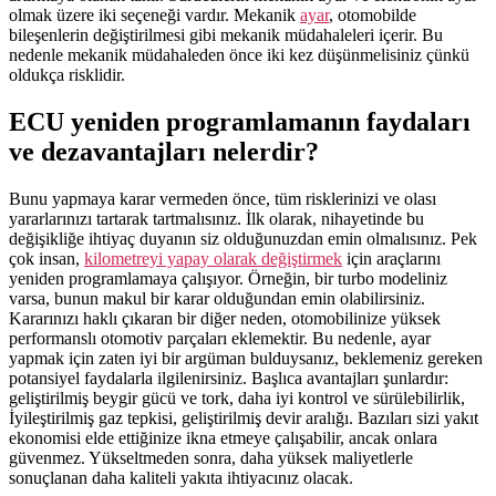
olmak üzere iki seçeneği vardır. Mekanik
ayar
, otomobilde
bileşenlerin değiştirilmesi gibi mekanik müdahaleleri içerir. Bu
nedenle mekanik müdahaleden önce iki kez düşünmelisiniz çünkü
oldukça risklidir.
ECU yeniden programlamanın faydaları
ve dezavantajları nelerdir?
Bunu yapmaya karar vermeden önce, tüm risklerinizi ve olası
yararlarınızı tartarak tartmalısınız. İlk olarak, nihayetinde bu
değişikliğe ihtiyaç duyanın siz olduğunuzdan emin olmalısınız. Pek
çok insan,
kilometreyi yapay olarak değiştirmek
için araçlarını
yeniden programlamaya çalışıyor. Örneğin, bir turbo modeliniz
varsa, bunun makul bir karar olduğundan emin olabilirsiniz.
Kararınızı haklı çıkaran bir diğer neden, otomobilinize yüksek
performanslı otomotiv parçaları eklemektir. Bu nedenle, ayar
yapmak için zaten iyi bir argüman bulduysanız, beklemeniz gereken
potansiyel faydalarla ilgilenirsiniz. Başlıca avantajları şunlardır:
geliştirilmiş beygir gücü ve tork, daha iyi kontrol ve sürülebilirlik,
İyileştirilmiş gaz tepkisi, geliştirilmiş devir aralığı. Bazıları sizi yakıt
ekonomisi elde ettiğinize ikna etmeye çalışabilir, ancak onlara
güvenmez. Yükseltmeden sonra, daha yüksek maliyetlerle
sonuçlanan daha kaliteli yakıta ihtiyacınız olacak.