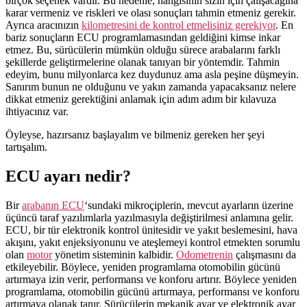
birçok seçenek vardır. Bu nedenle, hangisinin sizin için çalışacağına
karar vermeniz ve riskleri ve olası sonuçları tahmin etmeniz gerekir.
Ayrıca aracınızın
kilometresini de kontrol etmelisiniz gerekiyor
. En
bariz sonuçların ECU programlamasından geldiğini kimse inkar
etmez. Bu, sürücülerin mümkün olduğu sürece arabalarını farklı
şekillerde geliştirmelerine olanak tanıyan bir yöntemdir. Tahmin
edeyim, bunu milyonlarca kez duydunuz ama asla peşine düşmeyin.
Sanırım bunun ne olduğunu ve yakın zamanda yapacaksanız nelere
dikkat etmeniz gerektiğini anlamak için adım adım bir kılavuza
ihtiyacınız var.
Öyleyse, hazırsanız başlayalım ve bilmeniz gereken her şeyi
tartışalım.
ECU ayarı nedir?
Bir
arabanın ECU
‘sundaki mikroçiplerin, mevcut ayarların üzerine
üçüncü taraf yazılımlarla yazılmasıyla değiştirilmesi anlamına gelir.
ECU, bir tür elektronik kontrol ünitesidir ve yakıt beslemesini, hava
akışını, yakıt enjeksiyonunu ve ateşlemeyi kontrol etmekten sorumlu
olan
motor
yönetim sisteminin kalbidir.
Odometrenin
çalışmasını da
etkileyebilir. Böylece, yeniden programlama otomobilin gücünü
artırmaya izin verir, performansı ve konforu artırır. Böylece yeniden
programlama, otomobilin gücünü artırmaya, performansı ve konforu
artırmaya olanak tanır. Sürücülerin mekanik ayar ve elektronik ayar