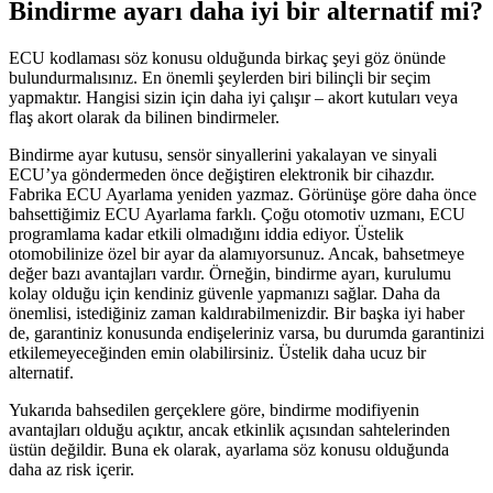
Bindirme ayarı daha iyi bir alternatif mi?
ECU kodlaması söz konusu olduğunda birkaç şeyi göz önünde
bulundurmalısınız. En önemli şeylerden biri bilinçli bir seçim
yapmaktır. Hangisi sizin için daha iyi çalışır – akort kutuları veya
flaş akort olarak da bilinen bindirmeler.
Bindirme ayar kutusu, sensör sinyallerini yakalayan ve sinyali
ECU’ya göndermeden önce değiştiren elektronik bir cihazdır.
Fabrika ECU Ayarlama yeniden yazmaz. Görünüşe göre daha önce
bahsettiğimiz ECU Ayarlama farklı. Çoğu otomotiv uzmanı, ECU
programlama kadar etkili olmadığını iddia ediyor. Üstelik
otomobilinize özel bir ayar da alamıyorsunuz. Ancak, bahsetmeye
değer bazı avantajları vardır. Örneğin, bindirme ayarı, kurulumu
kolay olduğu için kendiniz güvenle yapmanızı sağlar. Daha da
önemlisi, istediğiniz zaman kaldırabilmenizdir. Bir başka iyi haber
de, garantiniz konusunda endişeleriniz varsa, bu durumda garantinizi
etkilemeyeceğinden emin olabilirsiniz. Üstelik daha ucuz bir
alternatif.
Yukarıda bahsedilen gerçeklere göre, bindirme modifiyenin
avantajları olduğu açıktır, ancak etkinlik açısından sahtelerinden
üstün değildir. Buna ek olarak, ayarlama söz konusu olduğunda
daha az risk içerir.