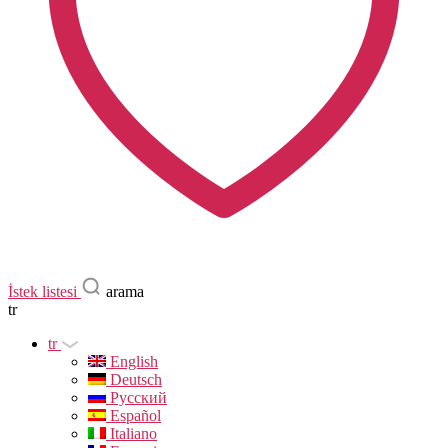
İstek listesi
arama
tr
tr
English
Deutsch
Русский
Español
Italiano