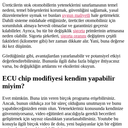
Üreticilerin stok otomobillerin yeteneklerini sınırlamasının temel
nedeni, temel bileşenlerini korumak, güvenliğini sağlamak, yasal
düzenlemelere uymak ve bunları
uygun maliyetli
hale getirmektir.
Dahili sisteme müdahale ettiğinizde, üreticiler otomobiliniz için
sorumluluk almaya hevesli olmazlar ve garantinizi geçersiz
kılabilirler. Ayrıca, bu tür bir değişiklik
sigorta
primlerinin artmasına
neden olabilir. Sigorta şirketleri,
sigorta oranını
değiştiren çeşitli
faktörleri (kilometre gibi) her zaman dikkate alır. Yani, buna değerse
iki kez düşünün.
Gördüğünüz gibi, avantajlardan yararlanabilir ve potansiyel etkiyi
değerlendirebilirsiniz. Bununla ilgili daha fazla bilgiye ihtiyacınız
varsa, bu değişikliğin artılarını ve eksilerini okuyun.
ECU chip modifiyesi kendim yapabilir
miyim?
Evet mümkün. Buna izin veren birçok programa erişebilirsiniz.
Ancak, bunun oldukça zor bir süreç olduğunu unutmayın ve bunu
yapabileceğinizden emin olun. Yetenekleriniz konusunda kendinize
güvenmiyorsanız, video eğitimleri aracılığıyla gerekli becerileri
geliştirmek için sayısız olasılıktan yararlanabilirsiniz. Youtube bu
konuyla ilgili birçok video ile dolu, yeni başlayanlar için bir eğitim