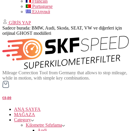
Français
Portuguese
Ελληνικά
GİRİŞ YAP
Sadece burada: BMW, Audi, Skoda, SEAT, VW ve diğerleri için
orijinal GHOST modülleri
Mileage Correction Tool from Germany that allows to stop mileage,
while in motion, with simple key combinations.
€0,00
ANA SAYFA
MAĞAZA
Category
Kilometre Sıfırlama
Audi