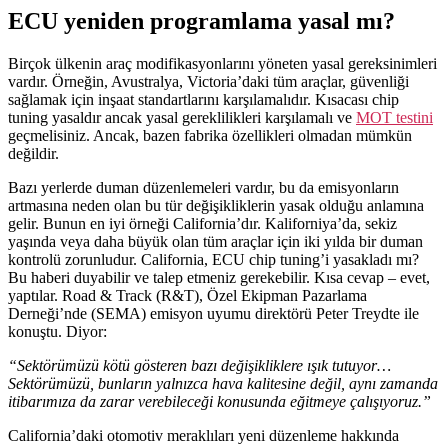
ECU yeniden programlama yasal mı?
Birçok ülkenin araç modifikasyonlarını yöneten yasal gereksinimleri
vardır. Örneğin, Avustralya, Victoria’daki tüm araçlar, güvenliği
sağlamak için inşaat standartlarını karşılamalıdır. Kısacası chip
tuning yasaldır ancak yasal gereklilikleri karşılamalı ve
MOT testini
geçmelisiniz. Ancak, bazen fabrika özellikleri olmadan mümkün
değildir.
Bazı yerlerde duman düzenlemeleri vardır, bu da emisyonların
artmasına neden olan bu tür değişikliklerin yasak olduğu anlamına
gelir. Bunun en iyi örneği California’dır. Kaliforniya’da, sekiz
yaşında veya daha büyük olan tüm araçlar için iki yılda bir duman
kontrolü zorunludur. California, ECU chip tuning’i yasakladı mı?
Bu haberi duyabilir ve talep etmeniz gerekebilir. Kısa cevap – evet,
yaptılar. Road & Track (R&T), Özel Ekipman Pazarlama
Derneği’nde (SEMA) emisyon uyumu direktörü Peter Treydte ile
konuştu. Diyor:
“Sektörümüzü kötü gösteren bazı değişikliklere ışık tutuyor…
Sektörümüzü, bunların yalnızca hava kalitesine değil, aynı zamanda
itibarımıza da zarar verebileceği konusunda eğitmeye çalışıyoruz.”
California’daki otomotiv meraklıları yeni düzenleme hakkında