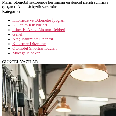
Maria, otomobil sektöründe her zaman en güncel içeriği sunmaya
çalışan tutkulu bir içerik yazarıdır.
Kategoriler
Kilometre ve Odometre İpuçları
Kullanım Kılavuzları
İkinci El Araba Alıcının Rehberi
Genel
Araç Bakımı ve Onarımı
Kilometre Düzeltme
Otomobil Sigortası İpuçları
Mileage Blocker
GÜNCEL YAZILAR