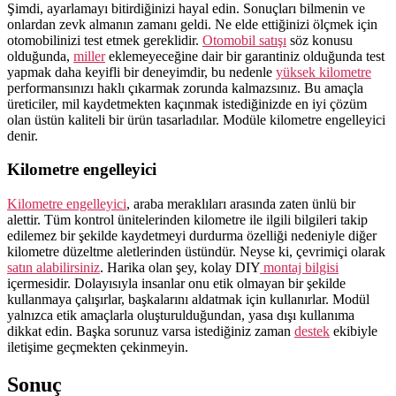
Şimdi, ayarlamayı bitirdiğinizi hayal edin. Sonuçları bilmenin ve
onlardan zevk almanın zamanı geldi. Ne elde ettiğinizi ölçmek için
otomobilinizi test etmek gereklidir.
Otomobil satışı
söz konusu
olduğunda,
miller
eklemeyeceğine dair bir garantiniz olduğunda test
yapmak daha keyifli bir deneyimdir, bu nedenle
yüksek kilometre
performansınızı haklı çıkarmak zorunda kalmazsınız. Bu amaçla
üreticiler, mil kaydetmekten kaçınmak istediğinizde en iyi çözüm
olan üstün kaliteli bir ürün tasarladılar. Modüle kilometre engelleyici
denir.
Kilometre engelleyici
Kilometre engelleyici
, araba meraklıları arasında zaten ünlü bir
alettir. Tüm kontrol ünitelerinden kilometre ile ilgili bilgileri takip
edilemez bir şekilde kaydetmeyi durdurma özelliği nedeniyle diğer
kilometre düzeltme aletlerinden üstündür. Neyse ki, çevrimiçi olarak
satın alabilirsiniz
. Harika olan şey, kolay DIY
montaj bilgisi
içermesidir. Dolayısıyla insanlar onu etik olmayan bir şekilde
kullanmaya çalışırlar, başkalarını aldatmak için kullanırlar. Modül
yalnızca etik amaçlarla oluşturulduğundan, yasa dışı kullanıma
dikkat edin. Başka sorunuz varsa istediğiniz zaman
destek
ekibiyle
iletişime geçmekten çekinmeyin.
Sonuç