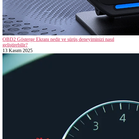
OBD2 Gösterge Ekranı nedir ve sürüş deneyiminizi nasıl
geliştirebilir?
13 Kasım 2025