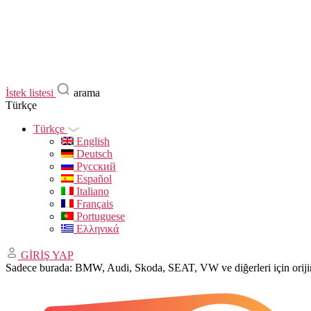
İstek listesi
arama
Türkçe
Türkçe
English
Deutsch
Русский
Español
Italiano
Français
Portuguese
Ελληνικά
GİRİŞ YAP
Sadece burada: BMW, Audi, Skoda, SEAT, VW ve diğerleri için ori