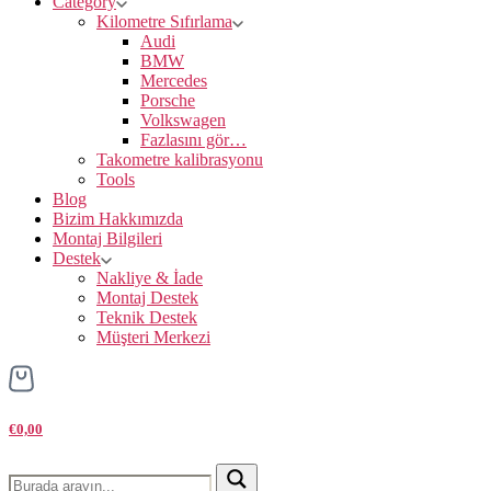
Category
Kilometre Sıfırlama
Audi
BMW
Mercedes
Porsche
Volkswagen
Fazlasını gör…
Takometre kalibrasyonu
Tools
Blog
Bizim Hakkımızda
Montaj Bilgileri
Destek
Nakliye & İade
Montaj Destek
Teknik Destek
Müşteri Merkezi
€0,00